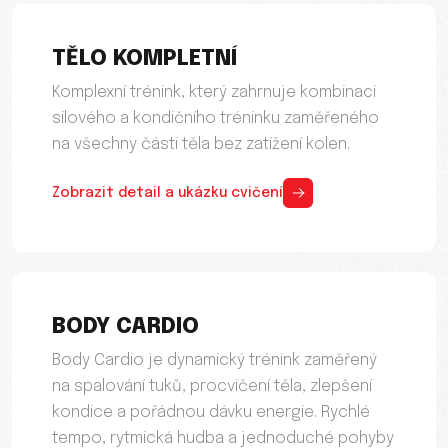
TĚLO KOMPLETNÍ
Komplexní trénink, který zahrnuje kombinaci
silového a kondičního tréninku zaměřeného
na všechny části těla bez zatížení kolen.
Zobrazit detail a ukázku cvičení
BODY CARDIO
Body Cardio je dynamický trénink zaměřený
na spalování tuků, procvičení těla, zlepšení
kondice a pořádnou dávku energie. Rychlé
tempo, rytmická hudba a jednoduché pohyby