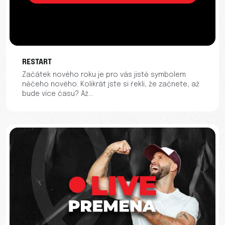
RESTART
Začátek nového roku je pro vás jistě symbolem
něčeho nového. Kolikrát jste si řekli, že začnete, až
bude více času? Až...