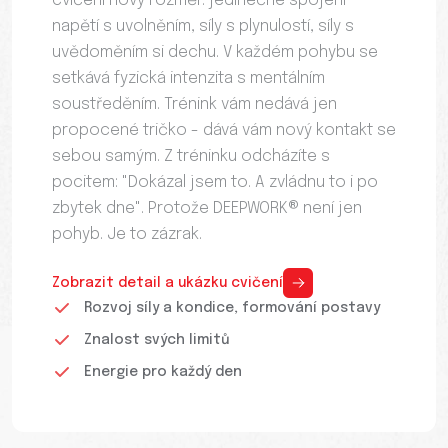
cvičení nový rozměr: jedinečné spojení
napětí s uvolněním, síly s plynulostí, síly s
uvědoměním si dechu. V každém pohybu se
setkává fyzická intenzita s mentálním
soustředěním. Trénink vám nedává jen
propocené tričko - dává vám nový kontakt se
sebou samým. Z tréninku odcházíte s
pocitem: "Dokázal jsem to. A zvládnu to i po
zbytek dne". Protože DEEPWORK® není jen
pohyb. Je to zázrak.
Zobrazit detail a ukázku cvičení
Rozvoj síly a kondice, formování postavy
Znalost svých limitů
Energie pro každý den