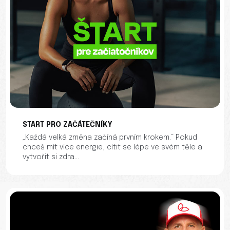
START PRO ZAČÁTEČNÍKY
„Každá velká změna začíná prvním krokem.“ Pokud
chceš mít více energie, cítit se lépe ve svém těle a
vytvořit si zdra...