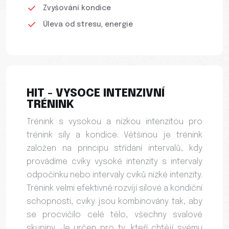
Zvyšování kondice
Úleva od stresu, energie
HIT - VYSOCE INTENZIVNÍ
TRÉNINK
Trénink s vysokou a nízkou intenzitou pro
trénink síly a kondice. Většinou je trénink
založen na principu střídání intervalů, kdy
provádíme cviky vysoké intenzity s intervaly
odpočinku nebo intervaly cviků nízké intenzity.
Trénink velmi efektivně rozvíjí silové a kondiční
schopnosti, cviky jsou kombinovány tak, aby
se procvičilo celé tělo, všechny svalové
skupiny. Je určen pro ty, kteří chtějí svému