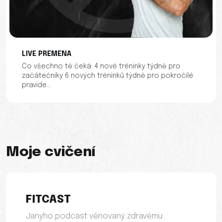
LIVE PREMENA
Co všechno tě čeká: 4 nové tréninky týdně pro
začátečníky 6 nových tréninků týdně pro pokročilé
pravide...
Moje cvičení
FITCAST
Janyho podcast věnovaný zdravému