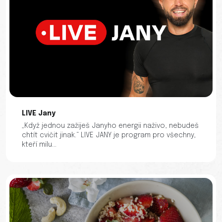
LIVE Jany
„Když jednou zažiješ Janyho energii naživo, nebudeš
chtít cvičit jinak.“ LIVE JANY je program pro všechny,
kteří milu...