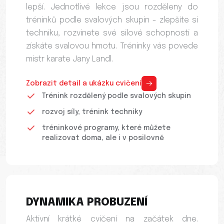
lepší. Jednotlivé lekce jsou rozděleny do
tréninků podle svalových skupin - zlepšíte si
techniku, rozvinete své silové schopnosti a
získáte svalovou hmotu. Tréninky vás povede
mistr karate Jany Landl.
Zobrazit detail a ukázku cvičení
Trénink rozdělený podle svalových skupin
rozvoj síly, trénink techniky
tréninkové programy, které můžete
realizovat doma, ale i v posilovně
DYNAMIKA PROBUZENÍ
Aktivní krátké cvičení na začátek dne.