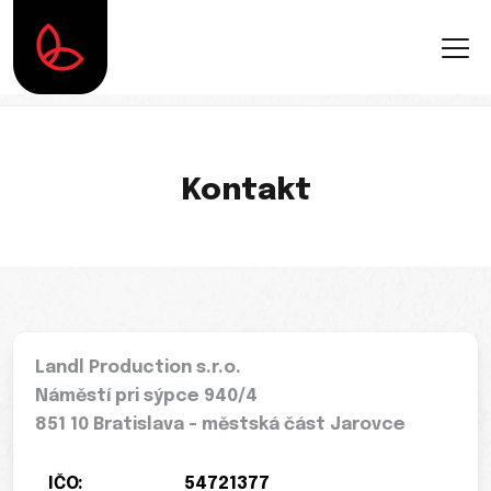
Kontakt
Landl Production s.r.o.
Náměstí pri sýpce 940/4
851 10 Bratislava - městská část Jarovce
IČO:
54721377