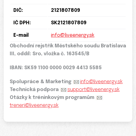
DIČ:
2121807809
IČ DPH:
SK2121807809
E-mail
info@liveenergy.sk
Obchodní rejstřík Městského soudu Bratislava
III, oddíl: Sro, vložka č. 163545/B
IBAN: SK59 1100 0000 0029 4413 5585
Spolupráce & Marketing
info@liveenergy.sk
Technická podpora
support@liveenergy.sk
Otázky k tréninkovým programům
treneri@liveenergy.sk