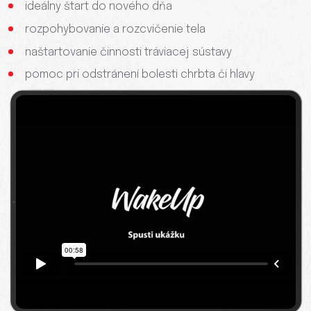
ideálny štart do nového dňa
rozpohybovanie a rozcvičenie tela
naštartovanie činnosti tráviacej sústavy
pomoc pri odstránení bolesti chrbta či hlavy