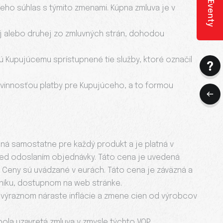
Eventy
ceho súhlas s týmito zmenami. Kúpna zmluva je v
ej alebo druhej zo zmluvných strán, dohodou
sú Kupujúcemu sprístupnené tie služby, ktoré označil
ovinnosťou platby pre Kupujúceho, a to formou
ená samostatne pre každý produkt a je platná v
ed odoslaním objednávky. Táto cena je uvedená
 Ceny sú uvádzané v eurách. Táto cena je záväzná a
nníku, dostupnom na web stránke.
i výraznom náraste inflácie a zmene cien od výrobcov
bola uzavretá zmluva v zmysle týchto VOP.