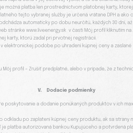
 je možná platba len prostredníctvom platobnej karty, ktore
latného tejto vybranej služby je určená vrátane DPH a ako 
 odchádza automaticky po dobu neurčitú, každých 30 dní, až
b stránke www.liveenergy.sk v časti Môj profil kliknutím na „
 karty, ktorú zadal pri prvotnej registrácii.
v elektronickej podobe po uhradení kúpnej ceny a zaslané 
u Môj profil – Zrušiť predplatné, alebo v prípade, že z tec
V. Dodacie podmienky
e pre poskytovanie a dodanie ponúkaných produktov v ich ma
ho odkladu po zaplatení kúpnej ceny produktu, ak sa strany 
 je platba autorizovaná bankou Kupujúceho a potvrdená pl