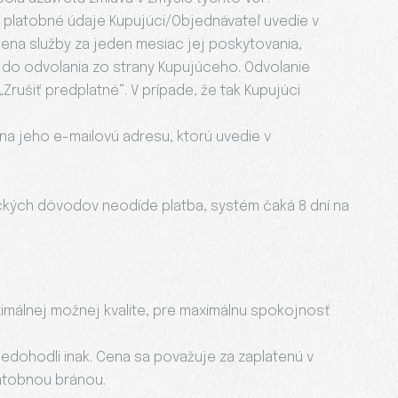
j platobné údaje Kupujúci/Objednávateľ uvedie v
cena služby za jeden mesiac jej poskytovania,
 do odvolania zo strany Kupujúceho. Odvolanie
Zrušiť predplatné“. V prípade, že tak Kupujúci
na jeho e-mailovú adresu, ktorú uvedie v
hnických dôvodov neodíde platba, systém čaká 8 dní na
ximálnej možnej kvalite, pre maximálnu spokojnosť
nedohodli inak. Cena sa považuje za zaplatenú v
atobnou bránou.