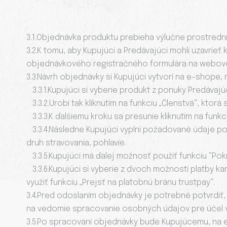
3.1.Objednávka produktu prebieha výlučne prostredn
3.2.K tomu, aby Kupujúci a Predávajúci mohli uzavrie
objednávkového registračného formulára na webov
3.3.Návrh objednávky si Kupujúci vytvorí na e-shop
3.3.1.Kupujúci si vyberie produkt z ponuky Predávajúc
3.3.2.Urobí tak kliknutím na funkciu „Členstvá“, ktorá
3.3.3.K ďalšiemu kroku sa presunie kliknutím na funk
3.3.4.Následne Kupujúci vyplní požadované údaje pot
druh stravovania, pohlavie.
3.3.5.Kupujúci má ďalej možnosť použiť funkciu “Pok
3.3.6.Kupujúci si vyberie z dvoch možností platby 
využiť funkciu „Prejsť na platobnú bránu trustpay“.
3.4.Pred odoslaním objednávky je potrebné potvrdiť,
na vedomie spracovanie osobných údajov pre účel v
3.5.Po spracovaní objednávky bude Kupujúcemu, na 