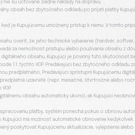
h) nie sú účtované žiadne náklady na dopravu.
igitálny obsah bez zbytočného odkladu po prijatí platby Kupu
, keď je Kupujúcemu umožnený prístup k nemu. V tomto príp
bsahu overiť, že jeho technické vybavenie (hardvér, softvér
ovedá za nemožnosť prístupu alebo používania obsahu z dôv
ní digitálneho obsahu, Kupujúci je povinný túto skutočnosť
de 1.1. týchto VOP. Predávajúci bez zbytočného odkladu z
ormou predplatného, Predávajúci sprístupní Kupujúcemu digit
 predplatné uzavreté (napr. mesačné, štvrťročné alebo roč
o VOP.
digitálnemu obsahu automaticky ukončí, ak Kupujúci neobnov
k spracovaniu platby, systém ponechá pokus o obnovu autom
 Kupujúci má možnosť automatické obnovenie kedykoľvek zr
vnený poskytovať Kupujúcemu aktualizácie, vylepšenia alebo