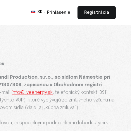
SK
Prihlásenie
Registrácia
ov
andl Production, s.r.o., so sídlom Námestie pri
2121807809, zapísanou v Obchodnom registri
-mail:
info@liveenergy.sk
, telefonický kontakt: 0911
 týchto VOP), ktoré vyplývajú zo zmluvného vzťahu na
om sídle (ďalej aj „kúpna zmluva“)
luvou, či špeciálnymi podmienkami dohodnutými v