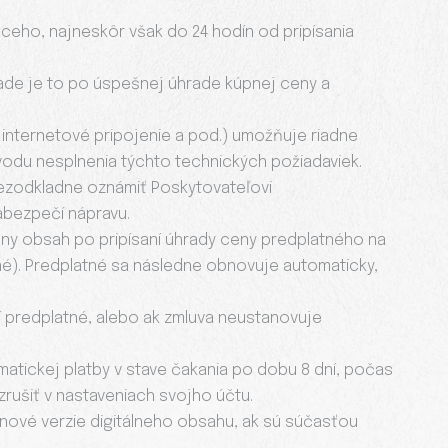
júceho, najneskôr však do 24 hodín od pripísania
ade je to po úspešnej úhrade kúpnej ceny a
, internetové pripojenie a pod.) umožňuje riadne
odu nesplnenia týchto technických požiadaviek.
 bezodkladne oznámiť Poskytovateľovi
abezpečí nápravu.
álny obsah po pripísaní úhrady ceny predplatného na
né). Predplatné sa následne obnovuje automaticky,
í predplatné, alebo ak zmluva neustanovuje
atickej platby v stave čakania po dobu 8 dní, počas
ušiť v nastaveniach svojho účtu.
 nové verzie digitálneho obsahu, ak sú súčasťou