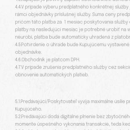
4.4.V prípade výberu predplatného konkrétnej služby
rámci objednávky príslušnej služby. Suma ceny predp
pričom táto platba za 1 mesiac poskytovania služby
platby na nasledujúci mesiac je potrebné urobiť na we
neurobí, platba bude automaticky uhradená z platobnej
4.5.Potvrdenie o úhrade bude Kupujúcemu vystavené 
objednávke.
4.6.Obchodník je platcom DPH.
4.7.V prípade zrušenia predplatného služby cez sekci
obnovenie automatických platieb.
5.1.Predávajúci/Poskytovateľ vyvíja maximálne úsili
Kupujúceho.
5.2.Predávajúci dodá digitálne plnenie bez zbytočné
momente úspešného vykonania transakcie, teda keď