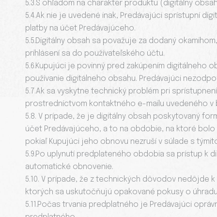
5.3.S ohľadom na charakter produktu (digitálny obsa
5.4.Ak nie je uvedené inak, Predávajúci sprístupní d
platby na účet Predávajúceho.
5.5.Digitálny obsah sa považuje za dodaný okamihom
prihlásení sa do používateľského účtu.
5.6.Kupujúci je povinný pred zakúpením digitálneho o
používanie digitálneho obsahu. Predávajúci nezodp
5.7.Ak sa vyskytne technický problém pri sprístupne
prostredníctvom kontaktného e-mailu uvedeného v bo
5.8. V prípade, že je digitálny obsah poskytovaný f
účet Predávajúceho, a to na obdobie, na ktoré bolo
pokiaľ Kupujúci jeho obnovu nezruší v súlade s týmit
5.9.Po uplynutí predplateného obdobia sa prístup k 
automatické obnovenie.
5.10. V prípade, že z technických dôvodov nedôjde 
ktorých sa uskutočňujú opakované pokusy o úhradu.
5.11.Počas trvania predplatného je Predávajúci oprá