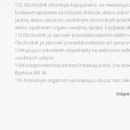
1.12. Obchodník informuje Kupujúceho, že neexistujú 
kódexom správania sa rozumie dohoda, alebo súbor pr
jednej alebo viacerým osobitným obchodným prakti
alebo opatrením orgánu verejnej správy. V prípade 
1.13.Obchodník je zároveň prevádzkovateľom elekt
Obchodník je zároveň prevádzkovateľom pri spracov
1.14.Kupujúci odoslaním objednávky na webovom síd
osobných údajov.
1.15.Korešpondenčná adresa Predávajúceho (na zasiela
Bystrica 841 06.
1.16. Príslušným orgánom vykonávajúci dozor nad zák
Inšpe