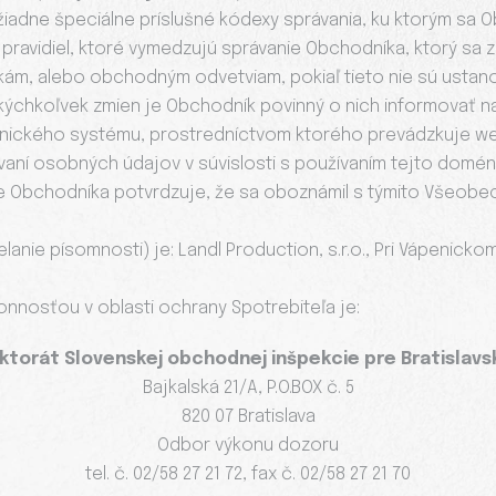
žiadne špeciálne príslušné kódexy správania, ku ktorým sa Ob
avidiel, ktoré vymedzujú správanie Obchodníka, ktorý sa za
kám, alebo obchodným odvetviam, pokiaľ tieto nie sú usta
akýchkoľvek zmien je Obchodník povinný o nich informovať n
ronického systému, prostredníctvom ktorého prevádzkuje 
aní osobných údajov v súvislosti s používaním tejto domén
le Obchodníka potvrdzuje, že sa oboznámil s týmito Všeo
nie písomnosti) je: Landl Production, s.r.o., Pri Vápenick
onnosťou v oblasti ochrany Spotrebiteľa je:
ktorát Slovenskej obchodnej inšpekcie pre Bratislavsk
Bajkalská 21/A, P.O.BOX č. 5
820 07 Bratislava
Odbor výkonu dozoru
tel. č. 02/58 27 21 72, fax č. 02/58 27 21 70