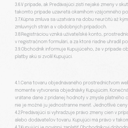
3.6.V prípade, ak Predávajúci zistí nejaké zmeny v s
takomto prípade uzavretá okamihom vzájomného pot
3.7.Kúpna zmluva sa uzatvára na dobu neurčitú až ký
zmluvných strán a v obdobných prípadoch.
3.8.Registráciou vzniká užívateľské konto, prostredn
v registračnom formulári, a za ktoré riadne uhradil p
3.9.Obchodník informuje Kupujúceho, že v prípade o
platby akú si zvolil Kupujúci.
4.1.Cena tovaru objednávaného prostredníctvom web
momente vytvorenia objednávky Kupujúcim. Konečná
vrátane dane z pridanej hodnoty v zmysle platného c
nie je možné ju jednostranne meniť. Jednotlivé cen
4.2.Predávajúci si vyhradzuje právo zmeny cien v pr
alebo dodávateľov tovaru. Kupujúci má právo v tako
4.3.Kupujúci je povinný zaplatiť Obchodníkovi dohodn