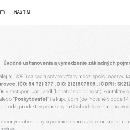
NTY
NÁŠ TÍM
. Úvodné ustanovenia a vymedzenie základných pojm
ej aj “VOP“) sa riadia právne vzťahy medzi spoločnosťou
L
arovce, IČO: 54 721 377 , DIČ: 2121807809 , IČ DPH: SK
/B
, v zastúpení Ján Landl (konateľ spoločnosti), kontaktný e
 alebo “
Poskytovateľ
“) a Kupujúcim (definované v bode 1.4
 je predaj produktov ponúkaných Obchodníkom na jeho webov
šeobecnými obchodnými podmienkami a uzavretou kúpnou zm
zmluvy.