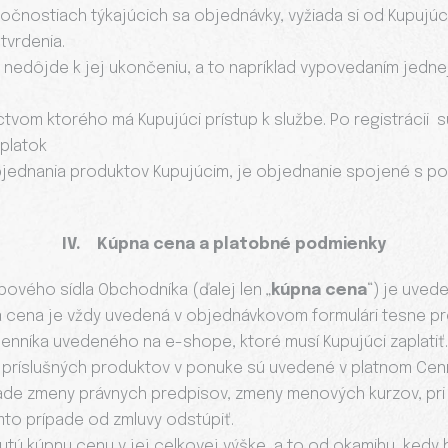
kutočnostiach týkajúcich sa objednávky, vyžiada si od Kupujú
vrdenia.
m nedôjde k jej ukončeniu, a to napríklad vypovedaním jedn
íctvom ktorého má Kupujúci prístup k službe. Po registrácii 
oplatok
bjednania produktov Kupujúcim, je objednanie spojené s p
IV. Kúpna cena a platobné podmienky
ového sídla Obchodníka (ďalej len „
kúpna cena
“) je uved
 cena je vždy uvedená v objednávkovom formulári tesne pr
enníka uvedeného na e-shope, ktoré musí Kupujúci zaplatiť.
y príslušných produktov v ponuke sú uvedené v platnom Ce
ípade zmeny právnych predpisov, zmeny menových kurzov, pr
mto prípade od zmluvy odstúpiť.
utú kúpnu cenu v jej celkovej výške, a to od okamihu, kedy 