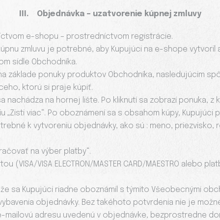
III. Objednávka – uzatvorenie kúpnej zmluvy
íctvom e-shopu – prostredníctvom registrácie.
ť kúpnu zmluvu je potrebné, aby Kupujúci na e-shope vytvori
om sídle Obchodníka.
e, na základe ponuky produktov Obchodníka, nasledujúcim s
eho, ktorú si praje kúpiť.
 sa nachádza na hornej lište. Po kliknutí sa zobrazí ponuka, 
ciu „Zisti viac“. Po oboznámení sa s obsahom kúpy, Kupujúci 
rebné k vytvoreniu objednávky, ako sú : meno, priezvisko, r
račovať na výber platby“.
kartou (VISA/VISA ELECTRON/MASTER CARD/MAESTRO alebo plat
 že sa Kupujúci riadne oboznámil s týmito Všeobecnými obc
ybavenia objednávky. Bez takéhoto potvrdenia nie je možn
e-mailovú adresu uvedenú v objednávke, bezprostredne doru