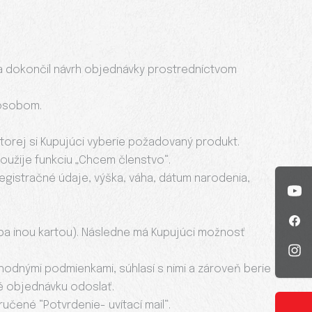
l a dokončil návrh objednávky prostredníctvom
pôsobom.
z ktorej si Kupujúci vyberie požadovaný produkt.
použije funkciu „Chcem členstvo“.
egistračné údaje, výška, váha, dátum narodenia,
ba inou kartou). Následne má Kupujúci možnosť
hodnými podmienkami, súhlasí s nimi a zároveň berie
é objednávku odoslať.
čené “Potvrdenie- uvítací mail“.