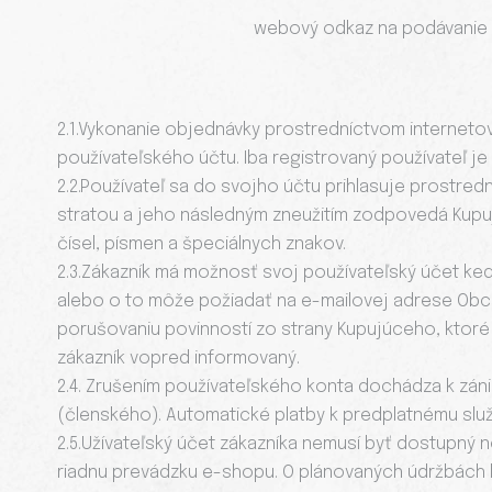
webový odkaz na podávanie
2.1.Vykonanie objednávky prostredníctvom interne
používateľského účtu. Iba registrovaný používateľ j
2.2.Používateľ sa do svojho účtu prihlasuje prostre
stratou a jeho následným zneužitím zodpovedá Kupuj
čísel, písmen a špeciálnych znakov.
2.3.Zákazník má možnosť svoj používateľský účet kedy
alebo o to môže požiadať na e-mailovej adrese Obc
porušovaniu povinností zo strany Kupujúceho, ktoré 
zákazník vopred informovaný.
2.4. Zrušením používateľského konta dochádza k záni
(členského). Automatické platby k predplatnému slu
2.5.Užívateľský účet zákazníka nemusí byť dostupný
riadnu prevádzku e-shopu. O plánovaných údržbách