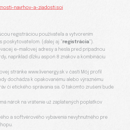
nosti-navrhov-a-ziadosti.soi
ou registráciou používateľa a vytvorením
s poskytovateľom. (ďalej aj “
registrácia
“).
sovacej e-mailovej adresy a hesla pred prípadnou
dy, napríklad dĺžku aspoň 8 znakov a kombináciu
vej stránke www.livenergy.sk v časti Môj profil
, kedy dochádza k opakovanému alebo výraznému
ráv či etického správania sa. O takomto zrušení bude
emá nárok na vrátenie už zaplatených poplatkov
rového a softvérového vybavenia nevyhnutného pre
shopu.