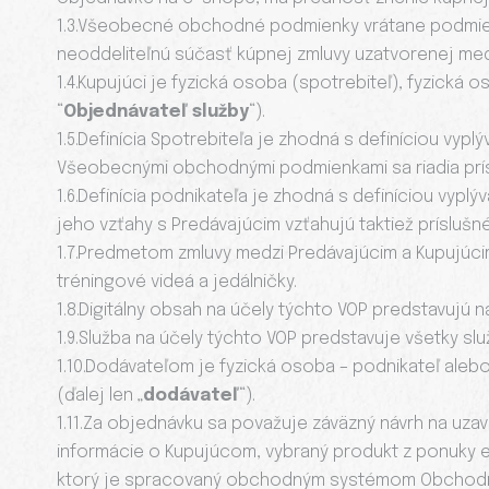
1.3.Všeobecné obchodné podmienky vrátane podmien
neoddeliteľnú súčasť kúpnej zmluvy uzatvorenej m
1.4.Kupujúci je fyzická osoba (spotrebiteľ), fyzická
“
Objednávateľ služby
“).
1.5.Definícia Spotrebiteľa je zhodná s definíciou vy
Všeobecnými obchodnými podmienkami sa riadia prísl
1.6.Definícia podnikateľa je zhodná s definíciou vypl
jeho vzťahy s Predávajúcim vzťahujú taktiež príslušn
1.7.Predmetom zmluvy medzi Predávajúcim a Kupujúcim
tréningové videá a jedálničky.
1.8.Digitálny obsah na účely týchto VOP predstavujú 
1.9.Služba na účely týchto VOP predstavuje všetky sl
1.10.Dodávateľom je fyzická osoba – podnikateľ ale
(ďalej len „
dodávateľ
“).
1.11.Za objednávku sa považuje záväzný návrh na uz
informácie o Kupujúcom, vybraný produkt z ponuky 
ktorý je spracovaný obchodným systémom Obchodník