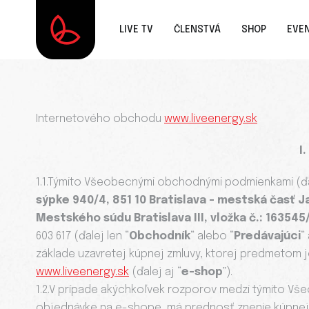
LIVE TV
ČLENSTVÁ
SHOP
EVE
Internetového obchodu
www.liveenergy.sk
I
1.1.Týmito Všeobecnými obchodnými podmienkami (ďal
sýpke 940/4, 851 10 Bratislava - mestská časť J
Mestského súdu Bratislava III, vložka č.: 163545
603 617 (ďalej len “
Obchodník
“ alebo “
Predávajúci
“
základe uzavretej kúpnej zmluvy, ktorej predmetom
www.liveenergy.sk
(ďalej aj “
e-shop
”).
1.2.V prípade akýchkoľvek rozporov medzi týmito V
objednávke na e-shope, má prednosť znenie kúpnej 