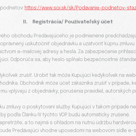
 podnetov:
https://www.soi.sk/sk/Podavanie-podnetov-staz
II. Registrácia/ Používateľský účet
tového obchodu Predávajúceho je podmienené predchádzajúc
e oprávnený uskutočniť objednávku a uzatvoriť kúpnu zmluvu 
dníctvom e-mailovej adresy a hesla. Za zabezpečenie prihla
úci. Odporúča sa, aby heslo spĺňalo bezpečnostné štandar
koľvek zrušiť. Urobiť tak môže Kupujúci kedykoľvek na webo
hodníka. Obchodník môže účet zákazníka zrušiť v prípade
mu vplývajú z objednávky, porušenia pravidiel, autorských p
ku zmluvy o poskytovaní služby. Kupujúci v takom prípade n
žby podľa Článku IV týchto VOP budú automaticky zrušené.
 nepretržite, a to najmä s ohľadom na nutnú údržbu hardvé
 bude Predávajúci vhodne upovedomí na webovom sídle e-