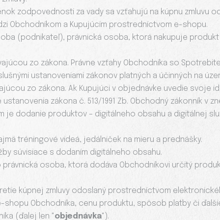
ok zodpovednosti za vady sa vzťahujú na kúpnu zmluvu od 
edzi Obchodníkom a Kupujúcim prostredníctvom e-shopu.
 osoba (podnikateľ), právnická osoba, ktorá nakupuje produk
plývajúcou zo zákona. Právne vzťahy Obchodníka so Spotrebit
ušnými ustanoveniami zákonov platných a účinných na území
ývajúcou zo zákona. Ak Kupujúci v objednávke uvedie svoje ide
é ustanovenia zákona č. 513/1991 Zb. Obchodný zákonník v zn
 je dodanie produktov – digitálneho obsahu a digitálnej sl
najmä tréningové videá, jedálniček na mieru a prednášky.
užby súvisiace s dodaním digitálneho obsahu.
bo právnická osoba, ktorá dodáva Obchodníkovi určitý prod
avretie kúpnej zmluvy odoslaný prostredníctvom elektronick
e-shopu Obchodníka, cenu produktu, spôsob platby či ďalši
a (ďalej len "
objednávka
").