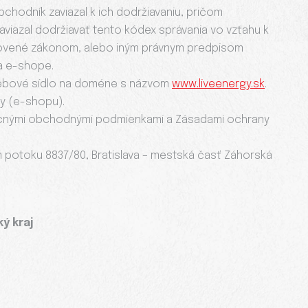
chodník zaviazal k ich dodržiavaniu, pričom
viazal dodržiavať tento kódex správania vo vzťahu k
novené zákonom, alebo iným právnym predpisom
a e-shope.
webové sídlo na doméne s názvom
www.liveenergy.sk
.
y (e-shopu).
becnými obchodnými podmienkami a Zásadami ochrany
om potoku 8837/80, Bratislava – mestská časť Záhorská
ý kraj