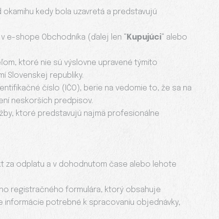
okamihu kedy bola uzavretá a predstavujú
t v e-shope Obchodníka (ďalej len “
Kupujúci
“ alebo
eľom, ktoré nie sú výslovne upravené týmito
 Slovenskej republiky.
ntifikačné číslo (IČO), berie na vedomie to, že sa na
ení neskorších predpisov.
užby, ktoré predstavujú najmä profesionálne
ukt za odplatu a v dohodnutom čase alebo lehote
ého registračného formulára, ktorý obsahuje
e informácie potrebné k spracovaniu objednávky,