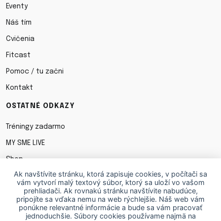
Eventy
Náš tím
Cvičenia
Fitcast
Pomoc / tu začni
Kontakt
OSTATNÉ ODKAZY
Tréningy zadarmo
MY SME LIVE
Shop
Ak navštívite stránku, ktorá zapisuje cookies, v počítači sa
Obchodné podmienky
vám vytvorí malý textový súbor, ktorý sa uloží vo vašom
prehliadači. Ak rovnakú stránku navštívite nabudúce,
Ochrana osobných údajov
pripojíte sa vďaka nemu na web rýchlejšie. Náš web vám
ponúkne relevantné informácie a bude sa vám pracovať
Cookies
jednoduchšie. Súbory cookies používame najmä na