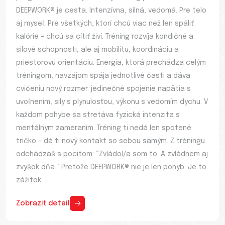
DEEPWORK® je cesta. Intenzívna, silná, vedomá. Pre telo
aj myseľ. Pre všetkých, ktorí chcú viac než len spáliť
kalórie – chcú sa cítiť živí. Tréning rozvíja kondičné a
silové schopnosti, ale aj mobilitu, koordináciu a
priestorovú orientáciu. Energia, ktorá prechádza celým
tréningom, navzájom spája jednotlivé časti a dáva
cvičeniu nový rozmer: jedinečné spojenie napätia s
uvoľnením, sily s plynulosťou, výkonu s vedomím dychu. V
každom pohybe sa stretáva fyzická intenzita s
mentálnym zameraním. Tréning ti nedá len spotené
tričko – dá ti nový kontakt so sebou samým. Z tréningu
odchádzaš s pocitom: “Zvládol/a som to. A zvládnem aj
zvyšok dňa.” Pretože DEEPWORK® nie je len pohyb. Je to
zážitok.
Zobraziť detail