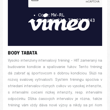
BODY TABATA
Vysoko intenzívny intervalový tréning - HIIT zameraný na
budovanie kondície a spaľovanie tukov. Tento tréning
dá zabrať aj športovcom s dobrou kondíciou. Slúži na
rozvoj svalovej vytrvalosti. Systém tréningu spočíva v
striedaní intervalov rôznych cvikov vo vysokej intenzite,
s intervalmi cvičení nízkej intenzity, resp. intervalmi
odpočinku. Dĺžka časových intervalov je rôzna, takže
tréning vám vždy dáva nové výzvy a nikdy sa pri ňom