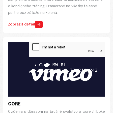
a kondičného tréningu zamerané na všetky telesné
partie bez záťaže na kolená.
Zobraziť detail
CORE
Cvičenia s dôrazom na brušné svalstvo a core /hlboké