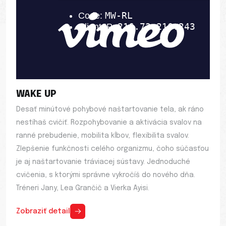
WAKE UP
Desať minútové pohybové naštartovanie tela, ak ráno
nestíhaš cvičiť. Rozpohybovanie a aktivácia svalov na
ranné prebudenie, mobilita kĺbov, flexibilita svalov.
Zlepšenie funkčnosti celého organizmu, čoho súčasťou
je aj naštartovanie tráviacej sústavy. Jednoduché
cvičenia, s ktorými správne vykročíš do nového dňa.
Tréneri Jany, Lea Grančič a Vierka Ayisi.
Zobraziť detail