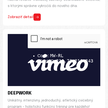
s ktorými správne vykročíš do nového dňa.
Zobraziť detail
DEEPWORK
Unikátny, intenzívny, jednoduchý, atletický cvičebný
program – holistický funkčný tréning pre každého!