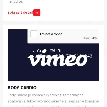
nenudíte.
Zobraziť detail
BODY CARDIO
Body Cardio je dynamický tréning zameraný na
spaľovanie tukov, vypracovanie tela, zlepšenie kondície