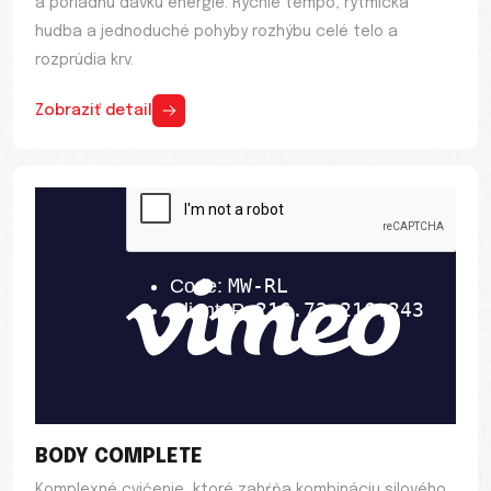
a poriadnu dávku energie. Rýchle tempo, rytmická
hudba a jednoduché pohyby rozhýbu celé telo a
rozprúdia krv.
Zobraziť detail
BODY COMPLETE
Komplexné cvičenie, ktoré zahŕňa kombináciu silového