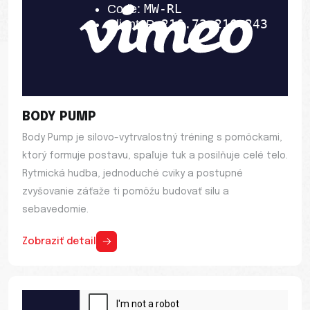
BODY PUMP
Body Pump je silovo-vytrvalostný tréning s pomôckami,
ktorý formuje postavu, spaľuje tuk a posilňuje celé telo.
Rytmická hudba, jednoduché cviky a postupné
zvyšovanie záťaže ti pomôžu budovať silu a
sebavedomie.
Zobraziť detail