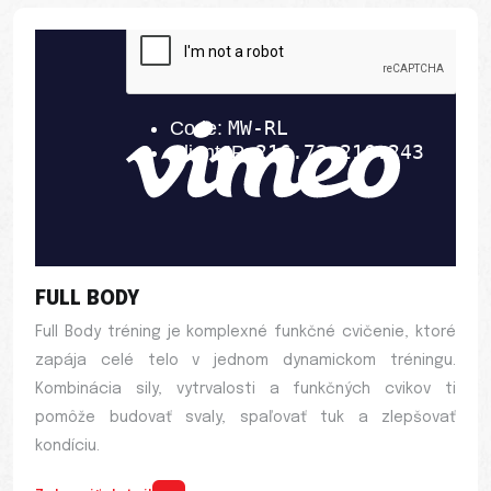
FULL BODY
Full Body tréning je komplexné funkčné cvičenie, ktoré
zapája celé telo v jednom dynamickom tréningu.
Kombinácia sily, vytrvalosti a funkčných cvikov ti
pomôže budovať svaly, spaľovať tuk a zlepšovať
kondíciu.