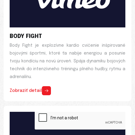
BODY FIGHT
Body Fight je explozívne kardio cvičenie inšpirované
bojovými športmi, ktoré ťa nabije energiou a posunie
tvoju kondíciu na novú úroveň. Spája dynamiku bojových
techník do intenzívneho tréningu plného hudby, rytmu a
adrenalínu.
Zobraziť detail