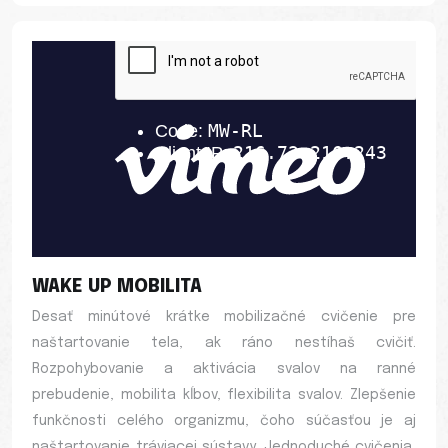
WAKE UP MOBILITA
Desať minútové krátke mobilizačné cvičenie pre
naštartovanie tela, ak ráno nestíhaš cvičiť.
Rozpohybovanie a aktivácia svalov na ranné
prebudenie, mobilita kĺbov, flexibilita svalov. Zlepšenie
funkčnosti celého organizmu, čoho súčasťou je aj
naštartovanie tráviacej sústavy. Jednoduché cvičenia,