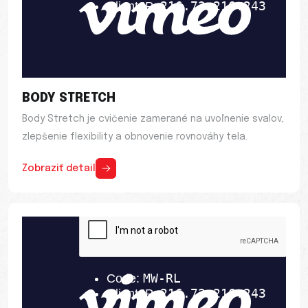
BODY STRETCH
Body Stretch je cvičenie zamerané na uvoľnenie svalov,
zlepšenie flexibility a obnovenie rovnováhy tela.
Zobraziť detail