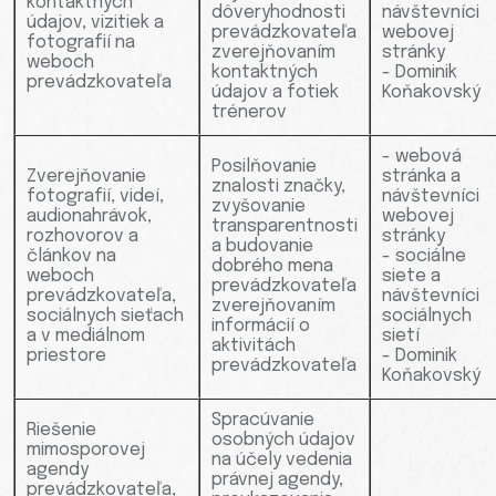
kontaktných
dôveryhodnosti
návštevníci
údajov, vizitiek a
prevádzkovateľa
webovej
fotografií na
zverejňovaním
stránky
weboch
kontaktných
- Dominik
prevádzkovateľa
údajov a fotiek
Koňakovský
trénerov
- webová
Posilňovanie
Zverejňovanie
stránka a
znalosti značky,
fotografií, videí,
návštevníci
zvyšovanie
audionahrávok,
webovej
transparentnosti
rozhovorov a
stránky
a budovanie
článkov na
- sociálne
dobrého mena
weboch
siete a
prevádzkovateľa
prevádzkovateľa,
návštevníci
zverejňovaním
sociálnych sieťach
sociálnych
informácií o
a v mediálnom
sietí
aktivitách
priestore
- Dominik
prevádzkovateľa
Koňakovský
Spracúvanie
Riešenie
osobných údajov
mimosporovej
na účely vedenia
agendy
právnej agendy,
prevádzkovateľa,