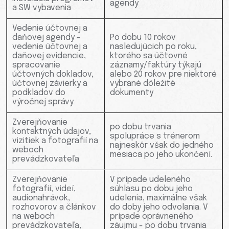
agendy
a SW vybavenia
Vedenie účtovnej a
daňovej agendy -
Po dobu 10 rokov
vedenie účtovnej a
nasledujúcich po roku,
daňovej evidencie,
ktorého sa účtovné
spracovanie
záznamy/faktúry týkajú
účtovných dokladov,
alebo 20 rokov pre niektoré
účtovnej závierky a
vybrané dôležité
podkladov do
dokumenty
výročnej správy
Zverejňovanie
po dobu trvania
kontaktných údajov,
spolupráce s trénerom
vizitiek a fotografií na
najneskôr však do jedného
weboch
mesiaca po jeho ukončení.
prevádzkovateľa
Zverejňovanie
V prípade udeleného
fotografií, videí,
súhlasu po dobu jeho
audionahrávok,
udelenia, maximálne však
rozhovorov a článkov
do doby jeho odvolania. V
na weboch
prípade oprávneného
prevádzkovateľa,
záujmu - po dobu trvania