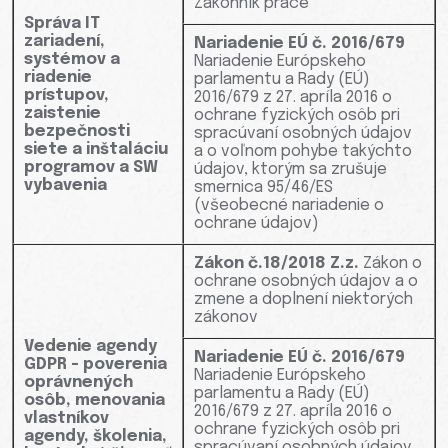
Zákonník práce
Správa IT
zariadení,
Nariadenie EÚ č. 2016/679
systémov a
Nariadenie Európskeho
riadenie
parlamentu a Rady (EÚ)
prístupov,
2016/679 z 27. apríla 2016 o
zaistenie
ochrane fyzických osôb pri
bezpečnosti
spracúvaní osobných údajov
siete a inštaláciu
a o voľnom pohybe takýchto
programov a SW
údajov, ktorým sa zrušuje
vybavenia
smernica 95/46/ES
(všeobecné nariadenie o
ochrane údajov)
Zákon č.18/2018 Z.z.
Zákon o
ochrane osobných údajov a o
zmene a doplnení niektorých
zákonov
Vedenie agendy
Nariadenie EÚ č. 2016/679
GDPR - poverenia
Nariadenie Európskeho
oprávnených
parlamentu a Rady (EÚ)
osôb, menovania
2016/679 z 27. apríla 2016 o
vlastníkov
ochrane fyzických osôb pri
agendy, školenia,
spracúvaní osobných údajov