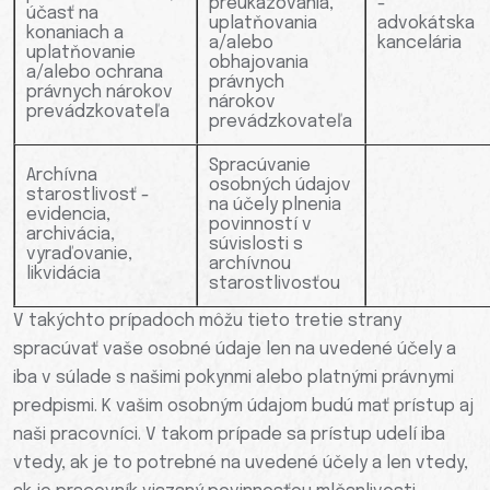
preukazovania,
-
účasť na
uplatňovania
advokátska
konaniach a
a/alebo
kancelária
uplatňovanie
obhajovania
a/alebo ochrana
právnych
právnych nárokov
nárokov
prevádzkovateľa
prevádzkovateľa
Spracúvanie
Archívna
osobných údajov
starostlivosť -
na účely plnenia
evidencia,
povinností v
archivácia,
súvislosti s
vyraďovanie,
archívnou
likvidácia
starostlivosťou
V takýchto prípadoch môžu tieto tretie strany
spracúvať vaše osobné údaje len na uvedené účely a
iba v súlade s našimi pokynmi alebo platnými právnymi
predpismi. K vašim osobným údajom budú mať prístup aj
naši pracovníci. V takom prípade sa prístup udelí iba
vtedy, ak je to potrebné na uvedené účely a len vtedy,