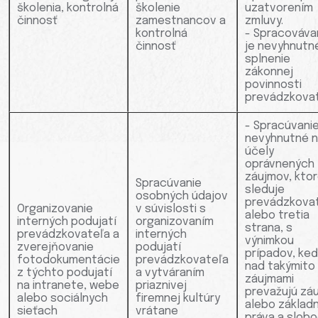
školenia, kontrolná
školenie
uzatvorením
činnosť
zamestnancov a
zmluvy.
kontrolná
- Spracováva
činnosť
je nevyhnutn
splnenie
zákonnej
povinnosti
prevádzkovat
- Spracúvanie
nevyhnutné 
účely
oprávnených
záujmov, kto
Spracúvanie
sleduje
osobných údajov
prevádzkova
Organizovanie
v súvislosti s
alebo tretia
interných podujatí
organizovaním
strana, s
prevádzkovateľa a
interných
výnimkou
zverejňovanie
podujatí
prípadov, ke
fotodokumentácie
prevádzkovateľa
nad takýmito
z týchto podujatí
a vytváraním
záujmami
na intranete, webe
priaznivej
prevažujú zá
alebo sociálnych
firemnej kultúry
alebo základ
sieťach
vrátane
práva a slob