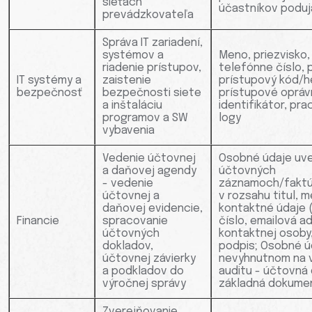
sieťach
účastníkov poduj
prevádzkovateľa
Správa IT zariadení,
systémov a
Meno, priezvisko,
riadenie prístupov,
telefónne číslo, 
IT systémy a
zaistenie
prístupový kód/h
bezpečnosť
bezpečnosti siete
prístupové oprávn
a inštaláciu
identifikátor, pra
programov a SW
logy
vybavenia
Vedenie účtovnej
Osobné údaje uv
a daňovej agendy
účtovných
- vedenie
záznamoch/faktú
účtovnej a
v rozsahu titul, m
daňovej evidencie,
kontaktné údaje (
Financie
spracovanie
číslo, emailová a
účtovných
kontaktnej osoby
dokladov,
podpis; Osobné ú
účtovnej závierky
nevyhnutnom na 
a podkladov do
auditu - účtovná
výročnej správy
základná dokumen
Zverejňovanie