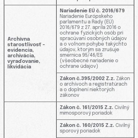
Nariadenie EÚ č. 2016/679
Nariadenie Európskeho
parlamentu a Rady (EÚ)
2016/679 z 27. apríla 2016 o
ochrane fyzických osôb pri
spracúvaní osobných údajov
Archívna
a o voľnom pohybe takýchto
starostlivosť -
údajov, ktorým sa zrušuje
evidencia,
smernica 95/46/ES
archivácia,
(všeobecné nariadenie o
vyraďovanie,
ochrane údajov)
likvidácia
Zákon č.395/2002 Z.z.
Zákon
o archívoch a registratúrach
a o doplnení niektorých
zákonov
Zákon č. 161/2015 Z.z.
Civilný
mimosporový poriadok
Zákon č. 160/2015 Z.z.
Civilný
sporový poriadok