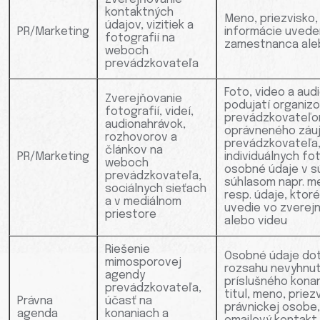
kontaktných
Meno, priezvisko,
údajov, vizitiek a
PR/Marketing
informácie uveden
fotografií na
zamestnanca ale
weboch
prevádzkovateľa
Foto, video a aud
Zverejňovanie
podujatí organiz
fotografií, videí,
prevádzkovateľo
audionahrávok,
oprávneného záu
rozhovorov a
prevádzkovateľa,
článkov na
PR/Marketing
individuálnych fot
weboch
osobné údaje v s
prevádzkovateľa,
súhlasom napr. me
sociálnych sieťach
resp. údaje, kto
a v mediálnom
uvedie vo zverejn
priestore
alebo videu
Riešenie
Osobné údaje do
mimosporovej
rozsahu nevyhnu
agendy
príslušného kona
prevádzkovateľa,
titul, meno, priez
Právna
účasť na
právnickej osobe,
agenda
konaniach a