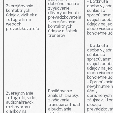
- Dotknutá
dobrého mena a
Zverejňovanie
osoba vyjadri
zvyšovanie
kontaktných
súhlas so
dôveryhodnosti
údajov, vizitiek a
spracúvaním
prevádzkovateľa
fotografií na
svojich osob
zverejňovaním
weboch
údajov na je
kontaktných
prevádzkovateľa
alebo viacer
údajov a fotiek
konkrétne úče
trénerov
- Dotknutá
osoba vyjadri
súhlas so
spracúvaním
svojich osob
údajov na je
alebo viacer
konkrétne úče
- Spracúvanie
nevyhnutné 
Posilňovanie
účely
Zverejňovanie
znalosti značky,
oprávnených
fotografií, videí,
zvyšovanie
záujmov, kto
audionahrávok,
transparentnosti
sleduje
rozhovorov a
a budovanie
prevádzkova
článkov na