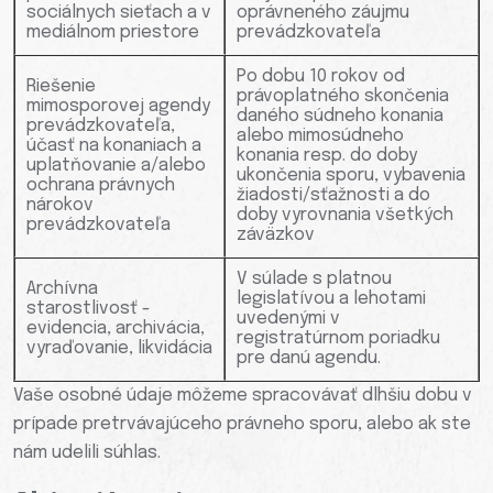
sociálnych sieťach a v
oprávneného záujmu
mediálnom priestore
prevádzkovateľa
Po dobu 10 rokov od
Riešenie
právoplatného skončenia
mimosporovej agendy
daného súdneho konania
prevádzkovateľa,
alebo mimosúdneho
účasť na konaniach a
konania resp. do doby
uplatňovanie a/alebo
ukončenia sporu, vybavenia
ochrana právnych
žiadosti/sťažnosti a do
nárokov
doby vyrovnania všetkých
prevádzkovateľa
záväzkov
V súlade s platnou
Archívna
legislatívou a lehotami
starostlivosť -
uvedenými v
evidencia, archivácia,
registratúrnom poriadku
vyraďovanie, likvidácia
pre danú agendu.
Vaše osobné údaje môžeme spracovávať dlhšiu dobu v
prípade pretrvávajúceho právneho sporu, alebo ak ste
nám udelili súhlas.