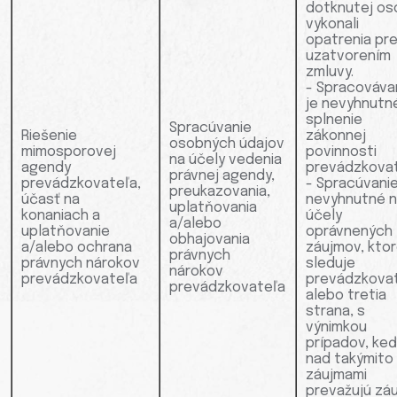
dotknutej os
vykonali
opatrenia pr
uzatvorením
zmluvy.
- Spracováva
je nevyhnutn
splnenie
Spracúvanie
Riešenie
zákonnej
osobných údajov
mimosporovej
povinnosti
na účely vedenia
agendy
prevádzkovat
právnej agendy,
prevádzkovateľa,
- Spracúvanie
preukazovania,
účasť na
nevyhnutné 
uplatňovania
konaniach a
účely
a/alebo
uplatňovanie
oprávnených
obhajovania
a/alebo ochrana
záujmov, kto
právnych
právnych nárokov
sleduje
nárokov
prevádzkovateľa
prevádzkova
prevádzkovateľa
alebo tretia
strana, s
výnimkou
prípadov, ke
nad takýmito
záujmami
prevažujú zá