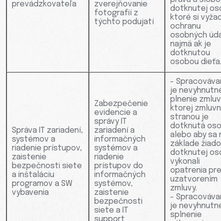
prevádzkovateľa
zverejňovanie
dotknutej os
fotografií z
ktoré si vyža
týchto podujatí
ochranu
osobných úda
najmä ak je
dotknutou
osobou dieťa
- Spracováva
je nevyhnutn
plnenie zmluv
Zabezpečenie
ktorej zmluv
evidencie a
stranou je
správy IT
dotknutá oso
Správa IT zariadení,
zariadení a
alebo aby sa 
systémov a
informačných
základe žiado
riadenie prístupov,
systémov a
dotknutej os
zaistenie
riadenie
vykonali
bezpečnosti siete
prístupov do
opatrenia pr
a inštaláciu
informačných
uzatvorením
programov a SW
systémov,
zmluvy.
vybavenia
zaistenie
- Spracováva
bezpečnosti
je nevyhnutn
siete a IT
splnenie
support