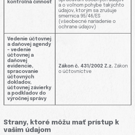
kontrolná činnosť
a o voľnom pohybe takýchto
údajov, ktorým sa zrušuje
smernica 95/46/ES
(všeobecné nariadenie o
ochrane údajov)
Vedenie účtovnej
a daňovej agendy
- vedenie
účtovnej a
daňovej
evidencie,
Zákon č. 431/2002 Z.z.
Zákon
spracovanie
o účtovníctve
účtovných
dokladov,
účtovnej závierky
a podkladov do
výročnej správy
Strany, ktoré môžu mať prístup k
vašim údajom