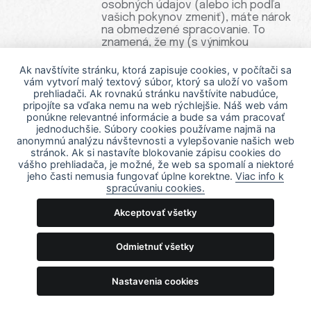
osobných údajov (alebo ich podľa
vašich pokynov zmeniť), máte nárok
na obmedzené spracovanie. To
znamená, že my (s výnimkou
uchovávania osobných údajov)
môžeme spracovávať vaše osobné
Ak navštívite stránku, ktorá zapisuje cookies, v počítači sa
údaje iba v súlade s vaším súhlasom,
vám vytvorí malý textový súbor, ktorý sa uloží vo vašom
ak je to potrebné v súvislosti s
prehliadači. Ak rovnakú stránku navštívite nabudúce,
pripojíte sa vďaka nemu na web rýchlejšie. Náš web vám
právnymi nárokmi, na ochranu práv
ponúkne relevantné informácie a bude sa vám pracovať
niekoho iného, alebo ak existuje
jednoduchšie. Súbory cookies používame najmä na
významný verejný záujem na
anonymnú analýzu návštevnosti a vylepšovanie našich web
spracovaní.
stránok. Ak si nastavíte blokovanie zápisu cookies do
Môžete tiež požiadať, aby sme
vášho prehliadača, je možné, že web sa spomalí a niektoré
obmedzili spracovanie vašich
jeho časti nemusia fungovať úplne korektne.
Viac info k
osobných údajov, ak je spracovanie
spracúvaniu cookies.
nezákonné, ale nechcete, aby sme
osobné údaje vymazali.
Akceptovať všetky
Právo
Ak sa domnievate, že nemáme právo
namietať
na spracovanie vašich osobných
Odmietnuť všetky
údajov, môžete proti nášmu
spracovaniu namietať. V takýchto
Nastavenia cookies
prípadoch môžeme pokračovať v
spracovávaní iba vtedy, ak vieme
preukázať presvedčivé oprávnené