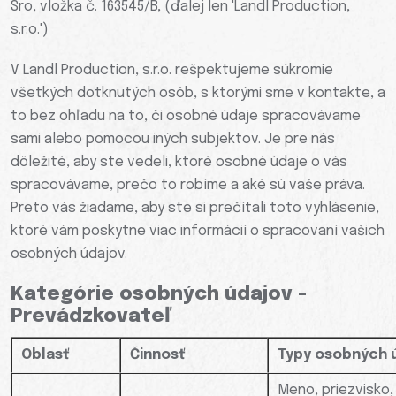
Sro, vložka č. 163545/B, (ďalej len 'Landl Production,
s.r.o.')
V Landl Production, s.r.o. rešpektujeme súkromie
všetkých dotknutých osôb, s ktorými sme v kontakte, a
to bez ohľadu na to, či osobné údaje spracovávame
sami alebo pomocou iných subjektov. Je pre nás
dôležité, aby ste vedeli, ktoré osobné údaje o vás
spracovávame, prečo to robíme a aké sú vaše práva.
Preto vás žiadame, aby ste si prečítali toto vyhlásenie,
ktoré vám poskytne viac informácií o spracovaní vašich
osobných údajov.
Kategórie osobných údajov -
Prevádzkovateľ
Oblasť
Činnosť
Typy osobných 
Meno, priezvisko, 