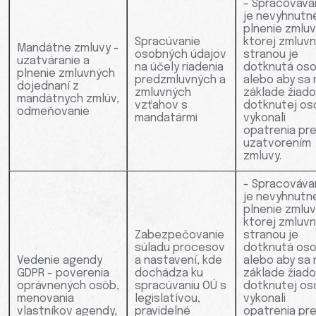
- Spracováva
je nevyhnutn
plnenie zmluv
Spracúvanie
ktorej zmluv
Mandátne zmluvy -
osobných údajov
stranou je
uzatváranie a
na účely riadenia
dotknutá oso
plnenie zmluvných
predzmluvných a
alebo aby sa 
dojednaní z
zmluvných
základe žiado
mandátnych zmlúv,
vzťahov s
dotknutej os
odmeňovanie
mandatármi
vykonali
opatrenia pr
uzatvorením
zmluvy.
- Spracováva
je nevyhnutn
plnenie zmluv
ktorej zmluv
Zabezpečovanie
stranou je
súladu procesov
dotknutá oso
Vedenie agendy
a nastavení, kde
alebo aby sa 
GDPR - poverenia
dochádza ku
základe žiado
oprávnených osôb,
spracúvaniu OÚ s
dotknutej os
menovania
legislatívou,
vykonali
vlastníkov agendy,
pravidelné
opatrenia pr