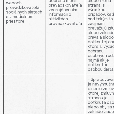
dobrého mena
alebo tretia
weboch
prevádzkovateľa
strana, s
prevádzkovateľa,
zverejňovaním
výnimkou
sociálnych sieťach
informácií o
prípadov, ke
a v mediálnom
aktivitách
nad takýmito
priestore
prevádzkovateľa
záujmami
prevažujú zá
alebo základ
práva a slob
dotknutej os
ktoré si vyža
ochranu
osobných úda
najmä ak je
dotknutou
osobou dieťa
- Spracováva
je nevyhnutn
plnenie zmluv
ktorej zmluv
stranou je
dotknutá oso
alebo aby sa 
základe žiado