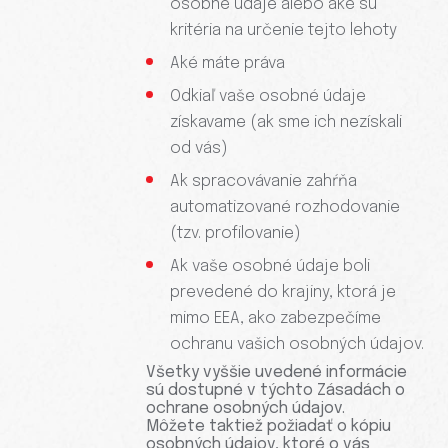
osobné údaje alebo aké sú
kritéria na určenie tejto lehoty
Aké máte práva
Odkiaľ vaše osobné údaje
získavame (ak sme ich nezískali
od vás)
Ak spracovávanie zahŕňa
automatizované rozhodovanie
(tzv. profilovanie)
Ak vaše osobné údaje boli
prevedené do krajiny, ktorá je
mimo EEA, ako zabezpečíme
ochranu vašich osobných údajov.
Všetky vyššie uvedené informácie
sú dostupné v týchto Zásadách o
ochrane osobných údajov.
Môžete taktiež požiadať o kópiu
osobných údajov, ktoré o vás