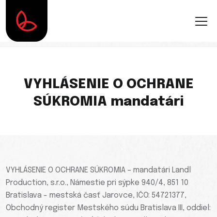
VYHLÁSENIE O OCHRANE
SÚKROMIA mandatári
VYHLÁSENIE O OCHRANE SÚKROMIA – mandatári Landl
Production, s.r.o., Námestie pri sýpke 940/4, 851 10
Bratislava - mestská časť Jarovce, IČO: 54721377,
Obchodný register Mestského súdu Bratislava III, oddiel: