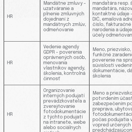
Mandátne zmluvy -
mandatára resp. 
uzatváranie a
mandatára, názov
plnenie zmluvných
kontaktné údaje -
HR
dojednaní z
DIČ, emailová adr
mandátnych zmlúv,
číslo, fakturačné
odmeňovanie
narodenia a údaj
účely odmeňovan
Vedenie agendy
Meno, priezvisko,
GDPR - poverenia
funkčné zaraden
oprávnených osôb,
poverenie na spr
HR
menovania
súvislosti veden
vlastníkov agendy,
dokumentácie, d
školenia, kontrolná
školenia
činnosť
Organizovanie
Meno a priezvisko
interných podujatí
potvrdením účasti
prevádzkovateľa a
zabezpečením pod
zverejňovanie
preprava, ubytov
fotodokumentácie
HR
fotodokumentáci
z týchto podujatí
počas podujatia 
na intranete, webe
vopred určených 
alebo sociálnych
predchádzajúcom