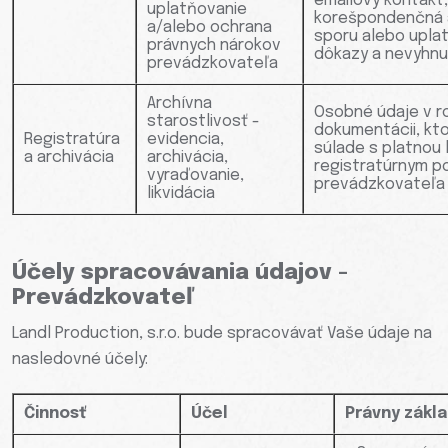
emailový kontakt,
uplatňovanie
korešpondenčná 
a/alebo ochrana
sporu alebo upla
právnych nárokov
dôkazy a nevyhnu
prevádzkovateľa
Archívna
Osobné údaje v 
starostlivosť -
dokumentácii, kto
Registratúra
evidencia,
súlade s platnou 
a archivácia
archivácia,
registratúrnym p
vyraďovanie,
prevádzkovateľa
likvidácia
Účely spracovávania údajov -
Prevádzkovateľ
Landl Production, s.r.o. bude spracovávať Vaše údaje na
nasledovné účely:
Činnosť
Účel
Právny zákl