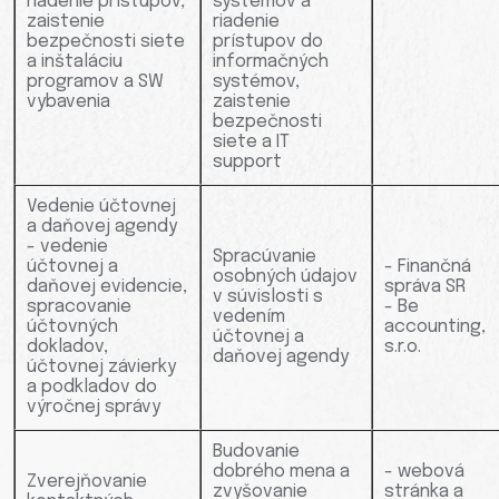
riadenie prístupov,
systémov a
zaistenie
riadenie
bezpečnosti siete
prístupov do
a inštaláciu
informačných
programov a SW
systémov,
vybavenia
zaistenie
bezpečnosti
siete a IT
support
Vedenie účtovnej
a daňovej agendy
- vedenie
Spracúvanie
účtovnej a
- Finančná
osobných údajov
daňovej evidencie,
správa SR
v súvislosti s
spracovanie
- Be
vedením
účtovných
accounting,
účtovnej a
dokladov,
s.r.o.
daňovej agendy
účtovnej závierky
a podkladov do
výročnej správy
Budovanie
dobrého mena a
- webová
Zverejňovanie
zvyšovanie
stránka a