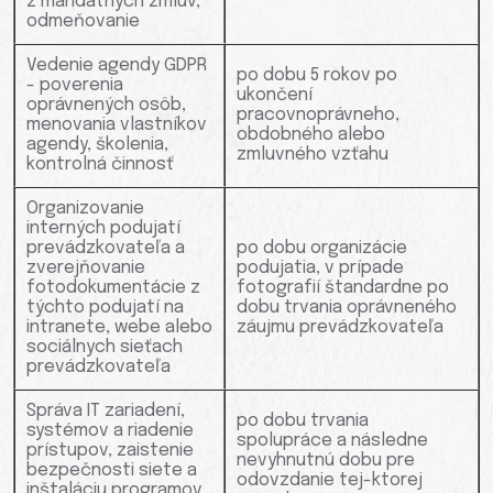
z mandátnych zmlúv,
odmeňovanie
Vedenie agendy GDPR
po dobu 5 rokov po
- poverenia
ukončení
oprávnených osôb,
pracovnoprávneho,
menovania vlastníkov
obdobného alebo
agendy, školenia,
zmluvného vzťahu
kontrolná činnosť
Organizovanie
interných podujatí
prevádzkovateľa a
po dobu organizácie
zverejňovanie
podujatia, v prípade
fotodokumentácie z
fotografií štandardne po
týchto podujatí na
dobu trvania oprávneného
intranete, webe alebo
záujmu prevádzkovateľa
sociálnych sieťach
prevádzkovateľa
Správa IT zariadení,
po dobu trvania
systémov a riadenie
spolupráce a následne
prístupov, zaistenie
nevyhnutnú dobu pre
bezpečnosti siete a
odovzdanie tej-ktorej
inštaláciu programov