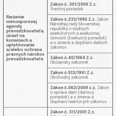
Zákon č. 301/2005 Z.z.
Trestný poriadok
Riešenie
Zákon č.233/1995 Z.z.
Zákon
mimosporovej
Národnej rady Slovenskej
agendy
republiky o súdnych
prevádzkovateľa,
exekútoroch a exekučnej
účasť na
činnosti (Exekučný poriadok)
konaniach a
a o zmene a doplnení ďalších
uplatňovanie
zákonov
a/alebo ochrana
právnych nárokov
Zákon č.40/1964 Z.z.
prevádzkovateľa
Občiansky zákonník
Zákon č.513/1991 Z.z.
Obchodný zákonník
Zákon č.563/2009 z.z.
Zákon
o správe daní (daňový
poriadok) a o zmene a
doplnení niektorých zákonov
Zákon č. 311/2001 Z.z.