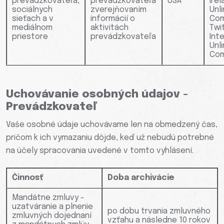
prevádzkovateľa,
prevádzkovateľa
USA
Ire
sociálnych
zverejňovaním
Unl
sieťach a v
informácií o
Co
mediálnom
aktivitách
Twi
priestore
prevádzkovateľa
Int
Unl
Co
Uchovávanie osobných údajov -
Prevádzkovateľ
Vaše osobné údaje uchovávame len na obmedzený čas,
pričom k ich vymazaniu dôjde, keď už nebudú potrebné
na účely spracovania uvedené v tomto vyhlásení.
Činnosť
Doba archivácie
Mandátne zmluvy -
uzatváranie a plnenie
po dobu trvania zmluvného
zmluvných dojednaní
vzťahu a následne 10 rokov