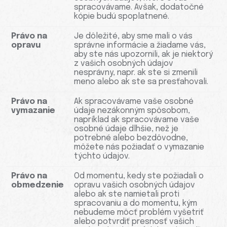
spracovávame. Avšak, dodatočné
kópie budú spoplatnené.
Právo na
Je dôležité, aby sme mali o vás
opravu
správne informácie a žiadame vás,
aby ste nás upozornili, ak je niektorý
z vašich osobných údajov
nesprávny, napr. ak ste si zmenili
meno alebo ak ste sa presťahovali.
Právo na
Ak spracovávame vaše osobné
vymazanie
údaje nezákonným spôsobom,
napríklad ak spracovávame vaše
osobné údaje dlhšie, než je
potrebné alebo bezdôvodne,
môžete nás požiadať o vymazanie
týchto údajov.
Právo na
Od momentu, kedy ste požiadali o
obmedzenie
opravu vašich osobných údajov
alebo ak ste namietali proti
spracovaniu a do momentu, kým
nebudeme môcť problém vyšetriť
alebo potvrdiť presnosť vašich