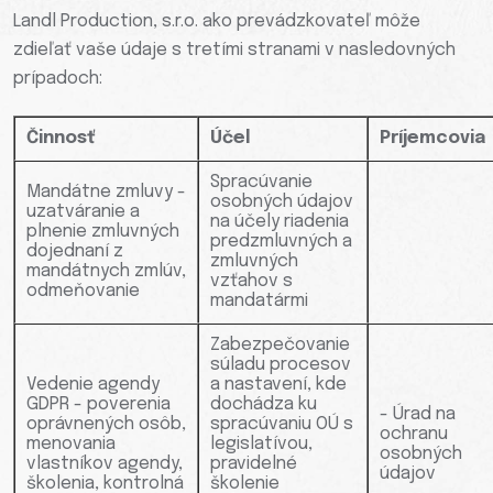
Landl Production, s.r.o. ako prevádzkovateľ môže
zdieľať vaše údaje s tretími stranami v nasledovných
prípadoch:
Činnosť
Účel
Príjemcovia
Spracúvanie
Mandátne zmluvy -
osobných údajov
uzatváranie a
na účely riadenia
plnenie zmluvných
predzmluvných a
dojednaní z
zmluvných
mandátnych zmlúv,
vzťahov s
odmeňovanie
mandatármi
Zabezpečovanie
súladu procesov
Vedenie agendy
a nastavení, kde
GDPR - poverenia
dochádza ku
- Úrad na
oprávnených osôb,
spracúvaniu OÚ s
ochranu
menovania
legislatívou,
osobných
vlastníkov agendy,
pravidelné
údajov
školenia, kontrolná
školenie