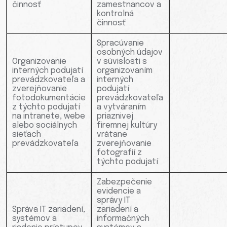
činnosť
zamestnancov a
kontrolná
činnosť
Spracúvanie
osobných údajov
Organizovanie
v súvislosti s
interných podujatí
organizovaním
prevádzkovateľa a
interných
zverejňovanie
podujatí
fotodokumentácie
prevádzkovateľa
z týchto podujatí
a vytváraním
na intranete, webe
priaznivej
alebo sociálnych
firemnej kultúry
sieťach
vrátane
prevádzkovateľa
zverejňovanie
fotografií z
týchto podujatí
Zabezpečenie
evidencie a
správy IT
Správa IT zariadení,
zariadení a
systémov a
informačných