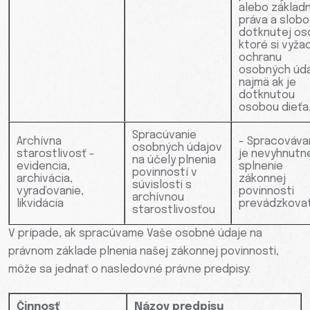
alebo základ
práva a slob
dotknutej os
ktoré si vyža
ochranu
osobných úda
najmä ak je
dotknutou
osobou dieťa
Spracúvanie
Archívna
- Spracováva
osobných údajov
starostlivosť -
je nevyhnutn
na účely plnenia
evidencia,
splnenie
povinností v
archivácia,
zákonnej
súvislosti s
vyraďovanie,
povinnosti
archívnou
likvidácia
prevádzkovat
starostlivosťou
V prípade, ak spracúvame Vaše osobné údaje na
právnom základe plnenia našej zákonnej povinnosti,
môže sa jednať o nasledovné právne predpisy:
Činnosť
Názov predpisu