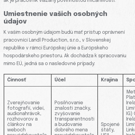
ak je pracovník viazaný povinnosťou mlčanlivosti.
Umiestnenie vašich osobných
údajov
K vašim osobným údajom budú mať prístup oprávnení
pracovníci Landl Production, s.r.o., v Slovenskej
republike v rámci Európskej únie a Európskeho
hospodárskeho priestoru. Ak dochádza k spracovaniu
mimo EÚ, jedná sa o nasledovné prípady:
Činnosť
Účel
Krajina
Spo
Me
Pla
Zverejňovanie
Posilňovanie
Ire
fotografií, videí,
znalosti značky,
Limi
audionahrávok,
zvyšovanie
IG)
rozhovorov a
transparentnosti
Ire
článkov na
a budovanie
Spojené
Lim
weboch
dobrého mena
štáty,
Lin