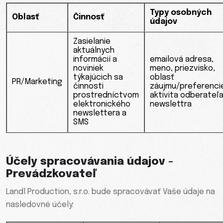
Typy osobných
Oblasť
Činnosť
údajov
Zasielanie
aktuálnych
informácií a
emailová adresa,
noviniek
meno, priezvisko,
týkajúcich sa
oblasť
PR/Marketing
činnosti
záujmu/preferenci
prostredníctvom
aktivita odberateľ
elektronického
newslettra
newslettera a
SMS
Účely spracovávania údajov -
Prevádzkovateľ
Landl Production, s.r.o. bude spracovávať Vaše údaje na
nasledovné účely: