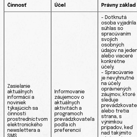
Činnosť
Účel
Právny základ
- Dotknutá
osoba vyjadrila
súhlas so
spracúvaním
svojich
osobných
údajov na jede
alebo viaceré
konkrétne
účely.
- Spracúvanie
je nevyhnutné
na účely
Zasielanie
oprávnených
aktuálnych
Informovanie
záujmov, ktoré
informácií a
záujemcov o
sleduje
noviniek
aktuálnych
prevádzkovate
týkajúcich sa
aktivitách a
alebo tretia
činnosti
programoch
strana, s
prostredníctvom
prevádzkovateľa
výnimkou
elektronického
podľa ich
prípadov, keď
newslettera a
preferencií
nad takýmito
SMS