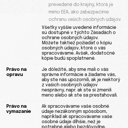
prevedené do krajiny, ktorá je
mimo EEA, ako zabezpečíme
ochranu vašich osobných údajov.
Všetky vyššie uvedené informácie
sú dostupné v týchto Zásadách o
ochrane osobných údajov.
Môžete taktiež požiadať o kópiu
osobných údajov, ktoré o vás
spracovávame. Avšak, dodatočné
kópie budú spoplatnené.
Právo na
Je dôležité, aby sme mali o vás
opravu
správne informácie a žiadame vás,
aby ste nás upozornili, ak je niektorý
z vašich osobných údajov
nesprávny, napr. ak ste si zmenili
meno alebo ak ste sa presťahovali.
Právo na
Ak spracovávame vaše osobné
vymazanie
údaje nezákonným spôsobom,
napríklad ak spracovávame vaše
osobné údaje dlhšie, než je
potrebné alebo bezdôvodne,