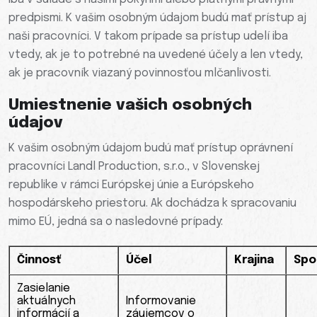
predpismi. K vašim osobným údajom budú mať prístup aj
naši pracovníci. V takom prípade sa prístup udelí iba
vtedy, ak je to potrebné na uvedené účely a len vtedy,
ak je pracovník viazaný povinnosťou mlčanlivosti.
Umiestnenie vašich osobných
údajov
K vašim osobným údajom budú mať prístup oprávnení
pracovníci Landl Production, s.r.o., v Slovenskej
republike v rámci Európskej únie a Európskeho
hospodárskeho priestoru. Ak dochádza k spracovaniu
mimo EÚ, jedná sa o nasledovné prípady:
Činnosť
Účel
Krajina
Spo
Zasielanie
aktuálnych
Informovanie
informácií a
záujemcov o