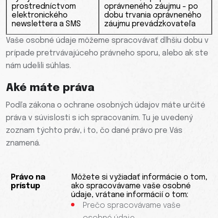
prostredníctvom
oprávneného záujmu - po
elektronického
dobu trvania oprávneného
newslettera a SMS
záujmu prevádzkovateľa
Vaše osobné údaje môžeme spracovávať dlhšiu dobu v
prípade pretrvávajúceho právneho sporu, alebo ak ste
nám udelili súhlas.
Aké máte práva
Podľa zákona o ochrane osobných údajov máte určité
práva v súvislosti s ich spracovaním. Tu je uvedený
zoznam týchto práv, i to, čo dané právo pre Vás
znamená.
Právo na
Môžete si vyžiadať informácie o tom,
prístup
ako spracovávame vaše osobné
údaje, vrátane informácií o tom:
Prečo spracovávame vaše