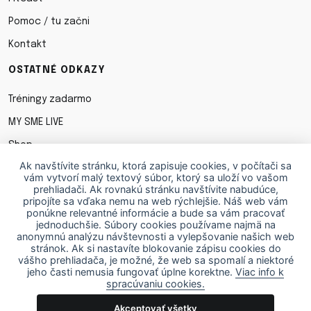
Pomoc / tu začni
Kontakt
OSTATNÉ ODKAZY
Tréningy zadarmo
MY SME LIVE
Shop
Ak navštívite stránku, ktorá zapisuje cookies, v počítači sa
Obchodné podmienky
vám vytvorí malý textový súbor, ktorý sa uloží vo vašom
prehliadači. Ak rovnakú stránku navštívite nabudúce,
Ochrana osobných údajov
pripojíte sa vďaka nemu na web rýchlejšie. Náš web vám
ponúkne relevantné informácie a bude sa vám pracovať
Cookies
jednoduchšie. Súbory cookies používame najmä na
anonymnú analýzu návštevnosti a vylepšovanie našich web
STIAHNI SI APKU
stránok. Ak si nastavíte blokovanie zápisu cookies do
vášho prehliadača, je možné, že web sa spomalí a niektoré
jeho časti nemusia fungovať úplne korektne.
Viac info k
spracúvaniu cookies.
Akceptovať všetky