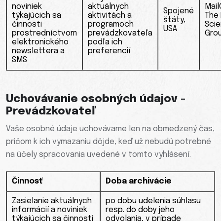
noviniek
aktuálnych
Mail
Spojené
týkajúcich sa
aktivitách a
The
štáty,
činnosti
programoch
Sci
USA
prostredníctvom
prevádzkovateľa
Grou
elektronického
podľa ich
newslettera a
preferencií
SMS
Uchovávanie osobných údajov -
Prevádzkovateľ
Vaše osobné údaje uchovávame len na obmedzený čas,
pričom k ich vymazaniu dôjde, keď už nebudú potrebné
na účely spracovania uvedené v tomto vyhlásení.
Činnosť
Doba archivácie
Zasielanie aktuálnych
po dobu udelenia súhlasu
informácií a noviniek
resp. do doby jeho
týkajúcich sa činnosti
odvolania, v prípade