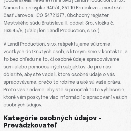
[odberatelia newslettra a SMS] Landl Production, s.r.o.,
Námestie pri sýpke 940/4, 851 10 Bratislava - mestská
časť Jarovce, IČO: 54721377, Obchodný register
Mestského súdu Bratislava III, oddiel: Sro, vložka č.
163545/B, (ďalej len 'Landl Production, s.r.o.')
V Landl Production, s.r.o. rešpektujeme súkromie
všetkých dotknutých osôb, s ktorými sme v kontakte, a
to bez ohľadu na to, či osobné údaje spracovávame
sami alebo pomocou iných subjektov. Je pre nás
dôležité, aby ste vedeli, ktoré osobné údaje o vás
spracovávame, prečo to robíme a aké sú vaše práva.
Preto vás žiadame, aby ste si prečítali toto vyhlásenie,
ktoré vám poskytne viac informácií o spracovaní vašich
osobných údajov.
Kategórie osobných údajov -
Prevádzkovateľ