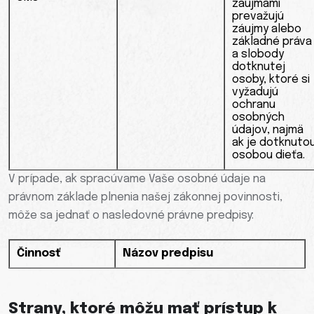
záujmami
prevažujú
záujmy alebo
základné práva
a slobody
dotknutej
osoby, ktoré si
vyžadujú
ochranu
osobných
údajov, najmä
ak je dotknuto
osobou dieťa.
V prípade, ak spracúvame Vaše osobné údaje na
právnom základe plnenia našej zákonnej povinnosti,
môže sa jednať o nasledovné právne predpisy:
Činnosť
Názov predpisu
Strany, ktoré môžu mať prístup k