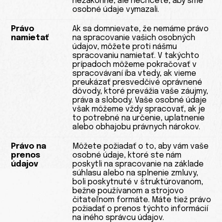
nezákonné, ale nechcete, aby sme
osobné údaje vymazali.
Právo
Ak sa domnievate, že nemáme právo
namietať
na spracovanie vašich osobných
údajov, môžete proti nášmu
spracovaniu namietať. V takýchto
prípadoch môžeme pokračovať v
spracovávaní iba vtedy, ak vieme
preukázať presvedčivé oprávnené
dôvody, ktoré prevážia vaše záujmy,
práva a slobody. Vaše osobné údaje
však môžeme vždy spracovať, ak je
to potrebné na určenie, uplatnenie
alebo obhajobu právnych nárokov.
Právo na
Môžete požiadať o to, aby vám vaše
prenos
osobné údaje, ktoré ste nám
údajov
poskytli na spracovanie na základe
súhlasu alebo na splnenie zmluvy,
boli poskytnuté v štruktúrovanom,
bežne používanom a strojovo
čitateľnom formáte. Máte tiež právo
požiadať o prenos týchto informácií
na iného správcu údajov.