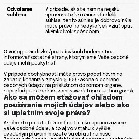
Odvolanie
V prípade, ak ste nám na nejakú
súhlasu
spracovateľskú činnosť udelili
súhlas, tento súhlas je dobrovoľný a
máte právo ho kedykoľvek vziať späť
akýmkoľvek spôsobom.
O Vašej požiadavke/požiadavkách budeme tiež
informovať ostatné strany, ktorým sme Vaše osobné
údaje mohli poskytnúť.
V prípade pochybností máte právo podať návrh na
začatie konania v zmysle § 100 Zákona o ochrane
osobných údajov na príslušnom dozornom orgáne,
napríklad prostredníctvom www.dataprotection.gov.sk.
Ako sa môžem sťažovať ohľadom
používania mojich údajov alebo ako
si uplatním svoje práva?
Ak chcete podať sťažnosť na to, ako spracovávame
vaše osobné údaje, a to aj vo vzťahu k vyššie
uvedeným právam, môžete sa obrátiť na našu