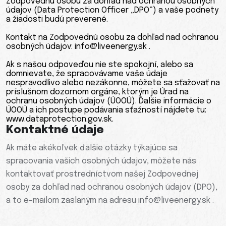
Zodpovednú osobu za dohľad nad ochranou osobných
údajov (Data Protection Officer „DPO“) a vaše podnety
a žiadosti budú preverené.
Kontakt na Zodpovednú osobu za dohľad nad ochranou
osobných údajov: info@liveenergy.sk .
Ak s našou odpoveďou nie ste spokojní, alebo sa
domnievate, že spracovávame vaše údaje
nespravodlivo alebo nezákonne, môžete sa sťažovať na
príslušnom dozornom orgáne, ktorým je Úrad na
ochranu osobných údajov (ÚOOÚ). Ďalšie informácie o
ÚOOÚ a ich postupe podávania sťažností nájdete tu:
www.dataprotection.gov.sk.
Kontaktné údaje
Ak máte akékoľvek ďalšie otázky týkajúce sa
spracovania vašich osobných údajov, môžete nás
kontaktovať prostredníctvom našej Zodpovednej
osoby za dohľad nad ochranou osobných údajov (DPO),
a to e-mailom zaslaným na adresu info@liveenergy.sk .