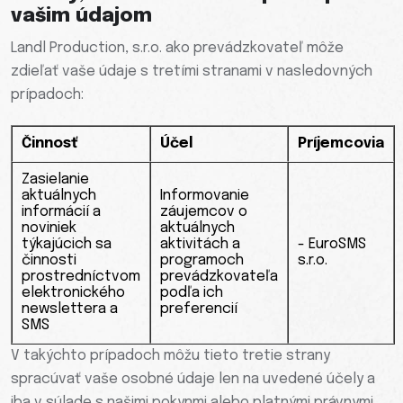
vašim údajom
Landl Production, s.r.o. ako prevádzkovateľ môže
zdieľať vaše údaje s tretími stranami v nasledovných
prípadoch:
Činnosť
Účel
Príjemcovia
Zasielanie
aktuálnych
Informovanie
informácií a
záujemcov o
noviniek
aktuálnych
týkajúcich sa
aktivitách a
- EuroSMS
činnosti
programoch
s.r.o.
prostredníctvom
prevádzkovateľa
elektronického
podľa ich
newslettera a
preferencií
SMS
V takýchto prípadoch môžu tieto tretie strany
spracúvať vaše osobné údaje len na uvedené účely a
iba v súlade s našimi pokynmi alebo platnými právnymi