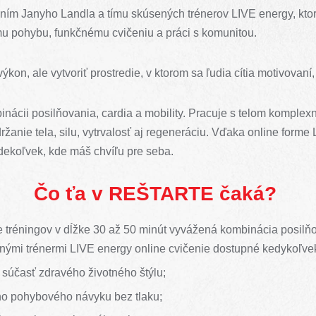
ním Janyho Landla a tímu skúsených trénerov LIVE energy, ktor
mu pohybu, funkčnému cvičeniu a práci s komunitou.
 výkon, ale vytvoriť prostredie, v ktorom sa ľudia cítia motivovan
inácii posilňovania, cardia a mobility. Pracuje s telom komplex
držanie tela, silu, vytrvalosť aj regeneráciu. Vďaka online form
dekoľvek, kde máš chvíľu pre seba.
Čo ťa v REŠTARTE čaká?
 tréningov v dĺžke 30 až 50 minút vyvážená kombinácia posilňov
nými trénermi LIVE energy online cvičenie dostupné kedykoľve
 súčasť zdravého životného štýlu;
ho pohybového návyku bez tlaku;