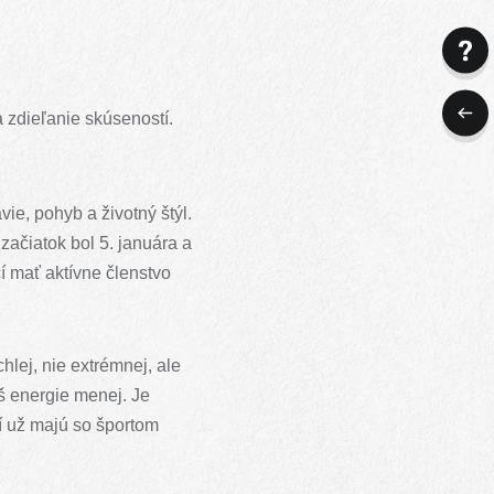
 zdieľanie skúseností.
vie, pohyb a životný štýl.
začiatok bol 5. januára a
í mať aktívne členstvo
lej, nie extrémnej, ale
š energie menej. Je
orí už majú so športom