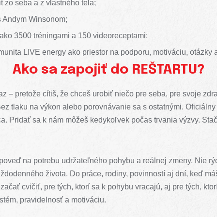
it zo seba a z vlastného tela;
 s Andym Winsonom;
c ako 3500 tréningami a 150 videoreceptami;
nita LIVE energy ako priestor na podporu, motiváciu, otázky a
Ako sa zapojiť do
REŠTARTU
?
z – pretože cítiš, že chceš urobiť niečo pre seba, pre svoje zdra
Bez tlaku na výkon alebo porovnávanie sa s ostatnými. Oficiálny 
rca. Pridať sa k nám môžeš kedykoľvek počas trvania výzvy. Stač
poveď na potrebu udržateľného pohybu a reálnej zmeny. Nie rých
aždodenného života. Do práce, rodiny, povinností aj dní, keď má
 začať cvičiť, pre tých, ktorí sa k pohybu vracajú, aj pre tých, kt
ystém, pravidelnosť a motiváciu.