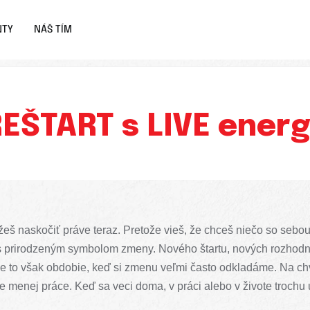
NTY
NÁŠ TÍM
EŠTART s LIVE ener
eš naskočiť práve teraz. Pretože vieš, že chceš niečo so sebou
ás prirodzeným symbolom zmeny. Nového štartu, nových rozhodnut
 je to však obdobie, keď si zmenu veľmi často odkladáme. Na ch
 menej práce. Keď sa veci doma, v práci alebo v živote trochu