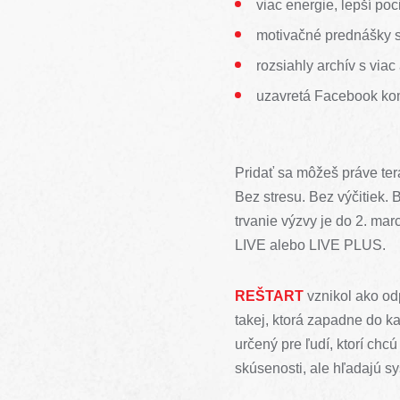
viac energie, lepší poc
motivačné prednášky
rozsiahly archív s via
uzavretá Facebook komu
Pridať sa môžeš práve tera
Bez stresu. Bez výčitiek. 
trvanie výzvy je do 2. ma
LIVE alebo LIVE PLUS.
REŠTART
vznikol ako od
takej, ktorá zapadne do k
určený pre ľudí, ktorí chcú
skúsenosti, ale hľadajú s