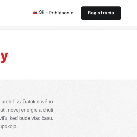
SK
Prihlásenie
Registrácia
gy
 urobiť. Začiatok nového
í, novej energie a chuti
víľu, keď bude viac času.
 upokoja.