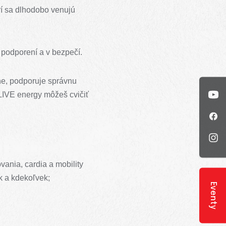
í sa dlhodobo venujú
í, podporení a v bezpečí.
ne, podporuje správnu
e LIVE energy môžeš cvičiť
ania, cardia a mobility
k a kdekoľvek;
Eventy