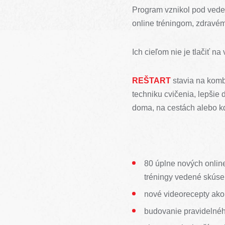
Program vznikol pod vede
online tréningom, zdravé
Ich cieľom nie je tlačiť na
REŠTART
stavia na komb
techniku cvičenia, lepšie 
doma, na cestách alebo k
80 úplne nových online
tréningy vedené skúse
nové videorecepty ako
budovanie pravidelné