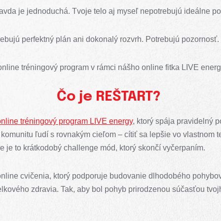
avda je jednoduchá. Tvoje telo aj myseľ nepotrebujú ideálne p
ebujú perfektný plán ani dokonalý rozvrh. Potrebujú pozornosť.
online tréningový program v rámci nášho online fitka LIVE ener
Čo je REŠTART
?
line tréningový program LIVE energy
, ktorý spája pravidelný p
ú komunitu ľudí s rovnakým cieľom – cítiť sa lepšie vo vlastnom 
Nie je to krátkodobý challenge mód, ktorý skončí vyčerpaním.
online cvičenia, ktorý podporuje budovanie dlhodobého pohybo
 celkového zdravia. Tak, aby bol pohyb prirodzenou súčasťou tvojh