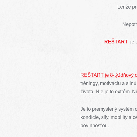
Lenže pr
Nepotr
REŠTART
je 
REŠTART je 8-týždňový on
tréningy, motiváciu a siln
života. Nie je to extrém. 
Je to premyslený systém 
kondície, sily, mobility a
povinnosťou.