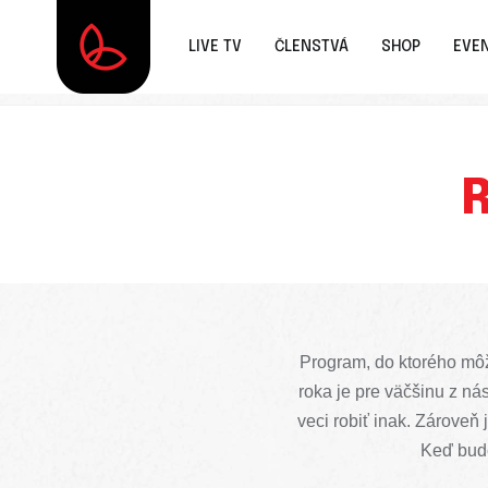
LIVE TV
ČLENSTVÁ
SHOP
EVE
R
Program, do ktorého môž
roka je pre väčšinu z n
veci robiť inak. Zároveň
Keď bude