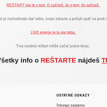
REŠTART nie je o tom, či začneš. Je o tom, že začneš.
té je rozhodnutie dať seba, svoje zdravie a pohyb späť na prvé 
LIVE energy je tu pre teba.
Tvoj osobný reštart môže začať práve teraz.
Všetky info o
REŠTARTE
nájdeš
T
OSTATNÉ ODKAZY
Tréningy zadarmo