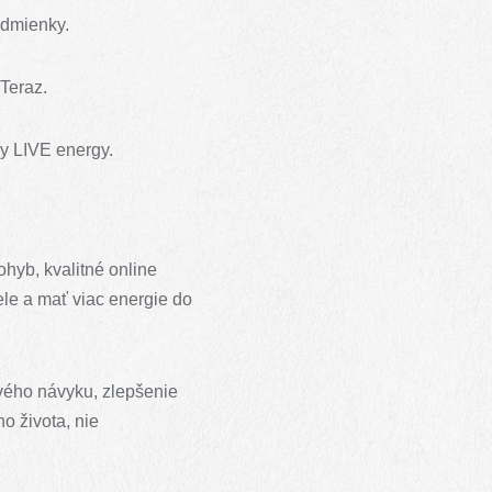
odmienky.
 Teraz.
gy LIVE energy.
ohyb, kvalitné online
tele a mať viac energie do
vého návyku, zlepšenie
o života, nie