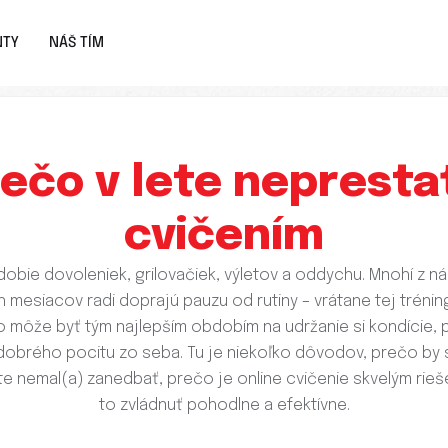
NTY
NÁŠ TÍM
ečo v lete nepresta
cvičením
obie dovoleniek, grilovačiek, výletov a oddychu. Mnohí z n
h mesiacov radi doprajú pauzu od rutiny – vrátane tej trénin
o môže byť tým najlepším obdobím na udržanie si kondície, 
 dobrého pocitu zo seba. Tu je niekoľko dôvodov, prečo by s
ite nemal(a) zanedbať, prečo je online cvičenie skvelým rie
to zvládnuť pohodlne a efektívne.