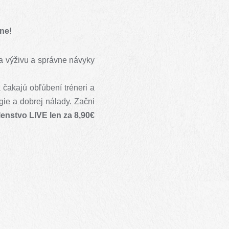
xne!
na výživu a správne návyky
 čakajú obľúbení tréneri a
ergie a dobrej nálady. Začni
členstvo LIVE len za 8,90€