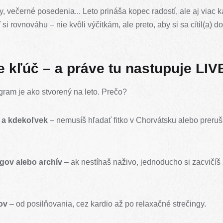
ky, večerné posedenia... Leto prináša kopec radostí, ale aj viac k
si rovnováhu – nie kvôli výčitkám, ale preto, aby si sa cítil(a) 
 je kľúč – a práve tu nastupuje LI
gram je ako stvorený na leto. Prečo?
 a kdekoľvek
– nemusíš hľadať fitko v Chorvátsku alebo preruš
ngov alebo archív
– ak nestíhaš naživo, jednoducho si zacvičí
ov
– od posilňovania, cez kardio až po relaxačné strečingy.