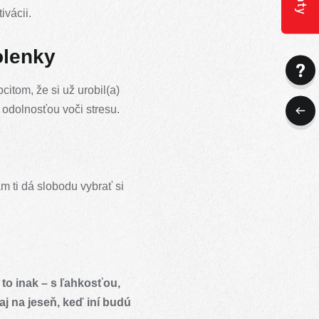
ivácii.
olenky
ocitom, že si už urobil(a)
 odolnosťou voči stresu.
m ti dá slobodu vybrať si
to inak – s ľahkosťou,
 aj na jeseň, keď iní budú