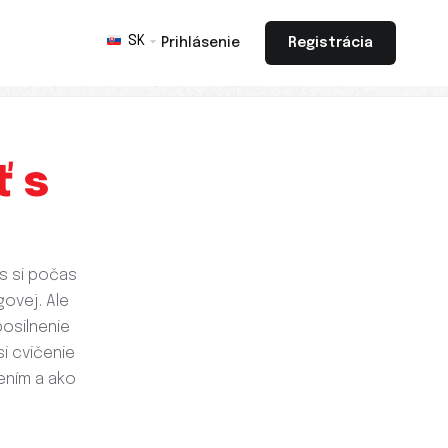
SK
Prihlásenie
Registrácia
ť s
ás si počas
govej. Ale
posilnenie
i cvičenie
šením a ako