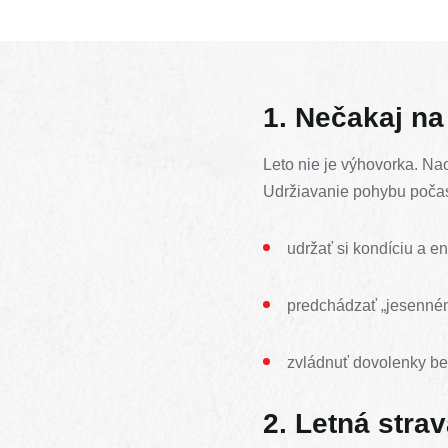
1. Nečakaj na
Leto nie je výhovorka. Nao
Udržiavanie pohybu počas
udržať si kondíciu a en
predchádzať „jesennému
zvládnuť dovolenky bez
2. Letná strav