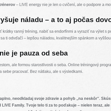
trénerov
– LIVE energy nie je len o cvičení, ale o podpore a mot
vyšuje náladu – a to aj počas dov
ať krátky ranný tréning, nabiť sa endorfínmi a vyraziť na výlet s p
o sa ti odvďačí – lepšou náladou, kvalitnejším spánkom a vyššou
nie je pauza od seba
stom, ale formou starostlivosti o seba. Online tréningový progra
a sebe pracovať. Bez nátlaku, ale s výsledkami.
naplno, neodkladaj svoje zdravie a pohyb „na neskôr“. Skús 
d
LIVE Family.
Tvoje telo ti za to poďakuje – nielen teraz, ale