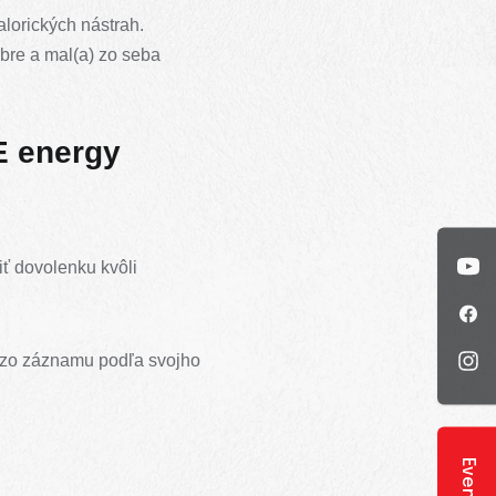
alorických nástrah.
dobre a mal(a) zo seba
VE energy
iť dovolenku kvôli
š zo záznamu podľa svojho
Eventy