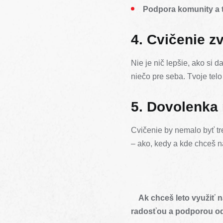
Podpora komunity a 
4. Cvičenie z
Nie je nič lepšie, ako si d
niečo pre seba. Tvoje tel
5. Dovolenka 
Cvičenie by nemalo byť tre
– ako, kedy a kde chceš n
Ak chceš leto využiť 
radosťou a podporou o