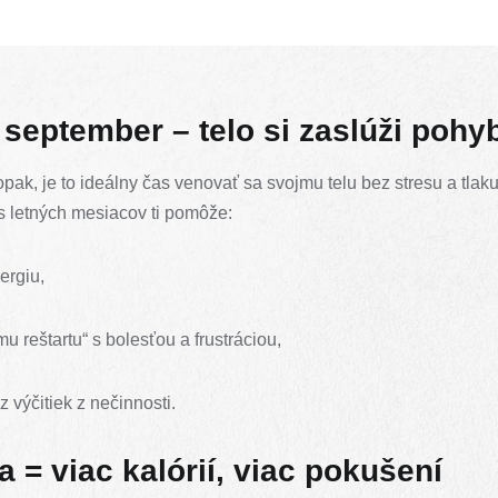
 september – telo si zaslúži pohy
pak, je to ideálny čas venovať sa svojmu telu bez stresu a tlak
 letných mesiacov ti pomôže:
ergiu,
 reštartu“ s bolesťou a frustráciou,
 výčitiek z nečinnosti.
a = viac kalórií, viac pokušení