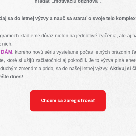
hľadať „motiváciu odznova“.
daj sa do letnej výzvy a nauč sa starať o svoje telo komple
gramoch kladieme dôraz nielen na jednotlivé cvičenia, ale aj 
 nich.
 DÁM
, ktorého novú sériu vysielame počas letných prázdnin ťa
te, ktoré si užijú začiatočníci aj pokročilí. Je to výzva plná en
noduchým zmenám a pridaj sa do našej letnej výzvy.
Aktivuj si 
ešte dnes!
Chcem sa zaregistrovať