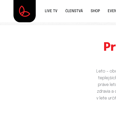
LIVE TV
ČLENSTVÁ
SHOP
EVE
Pr
Leto – obd
teplejšíc
práve let
zdravia a
v lete urč