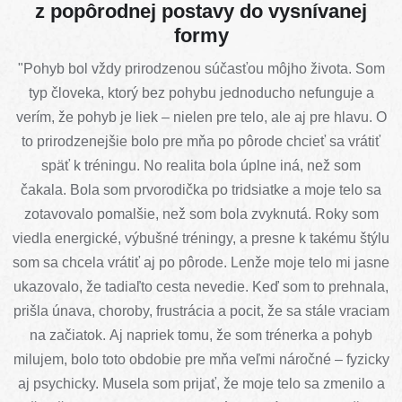
z popôrodnej postavy do vysnívanej
formy
"Pohyb bol vždy prirodzenou súčasťou môjho života. Som
typ človeka, ktorý bez pohybu jednoducho nefunguje a
verím, že pohyb je liek – nielen pre telo, ale aj pre hlavu. O
to prirodzenejšie bolo pre mňa po pôrode chcieť sa vrátiť
späť k tréningu. No realita bola úplne iná, než som
čakala. Bola som prvorodička po tridsiatke a moje telo sa
zotavovalo pomalšie, než som bola zvyknutá. Roky som
viedla energické, výbušné tréningy, a presne k takému štýlu
som sa chcela vrátiť aj po pôrode. Lenže moje telo mi jasne
ukazovalo, že tadiaľto cesta nevedie. Keď som to prehnala,
prišla únava, choroby, frustrácia a pocit, že sa stále vraciam
na začiatok. Aj napriek tomu, že som trénerka a pohyb
milujem, bolo toto obdobie pre mňa veľmi náročné – fyzicky
aj psychicky. Musela som prijať, že moje telo sa zmenilo a