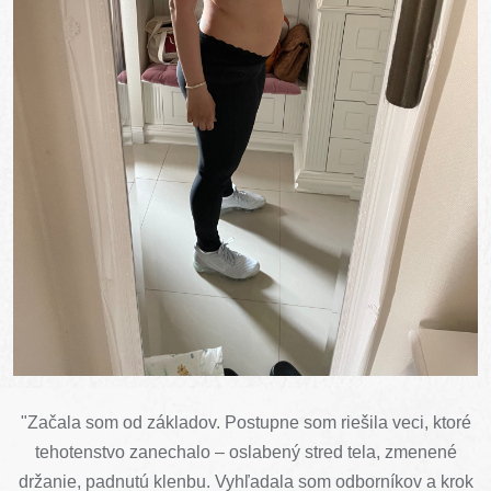
"Začala som od základov. Postupne som riešila veci, ktoré
tehotenstvo zanechalo – oslabený stred tela, zmenené
držanie, padnutú klenbu. Vyhľadala som odborníkov a krok