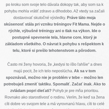
po kroku som svoje telo dávala dokopy tak, aby som sa k
pohybu mohla vrátiť zdravo a dlhodobo. Až vtedy sa začali
dostavovať skutočné výsledky.
Práve táto moja
skúsenosť stála pri vzniku tréningov Fit Mama. Nejde o
rýchle, výbušné tréningy ani o tlak na výkon. Ide o
postupné spevnenie tela, hlavne core, ktorý je
základom všetkého. O návrat k pohybu s rešpektom k
telu, ktoré si prešlo tehotenstvom a pôrodom.
Často mi ženy hovoria, že „kedysi to išlo ľahšie“ a dnes
majú pocit, že ich telo neposlúcha.
Ak sa v tom
spoznávaš, možno nie je problém v tebe – možno len
potrebuješ zmeniť taktiku. Spomaliť. Začať inak. Ako to
zvládam popri dieťati?
Pohyb je pre mňa prioritou.
Rovnako ako starostlivosť o rodinu. Verím, že keď sa žena
cíti dobre vo svojom tele a má vyrovnanú hlavu, cíti to celé