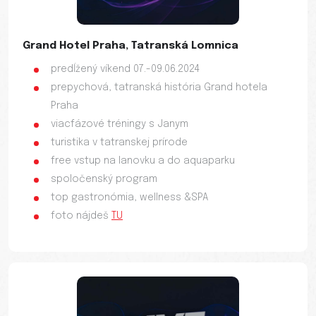
Grand Hotel Praha, Tatranská Lomnica
predĺžený víkend 07.-09.06.2024
prepychová, tatranská história Grand hotela
Praha
viacfázové tréningy s Janym
turistika v tatranskej prírode
free vstup na lanovku a do aquaparku
spoločenský program
top gastronómia, wellness &SPA
foto nájdeš
TU