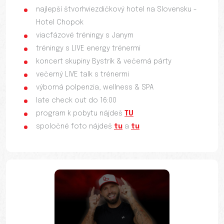
najlepší štvorhviezdičkový hotel na Slovensku -
Hotel Chopok
viacfázové tréningy s Janym
tréningy s LIVE energy trénermi
koncert skupiny Bystrík & večerná párty
večerný LIVE talk s trénermi
výborná polpenzia, wellness & SPA
late check out do 16:00
program k pobytu nájdeš
TU
spoločné foto nájdeš
tu
a
tu