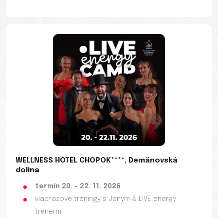
WELLNESS HOTEL CHOPOK****, Demänovská
dolina
termín 20. - 22. 11. 2026
viacfázové tréningy s Janym & LIVE energy
trénermi