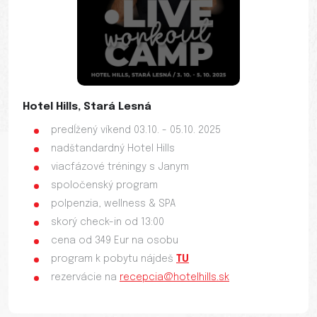
Hotel Hills, Stará Lesná
predĺžený víkend 03.10. - 05.10. 2025
nadštandardný Hotel Hills
viacfázové tréningy s Janym
spoločenský program
polpenzia, wellness & SPA
skorý check-in od 13:00
cena od 349 Eur na osobu
program k pobytu nájdeš
TU
rezervácie na
recepcia@hotelhills.sk