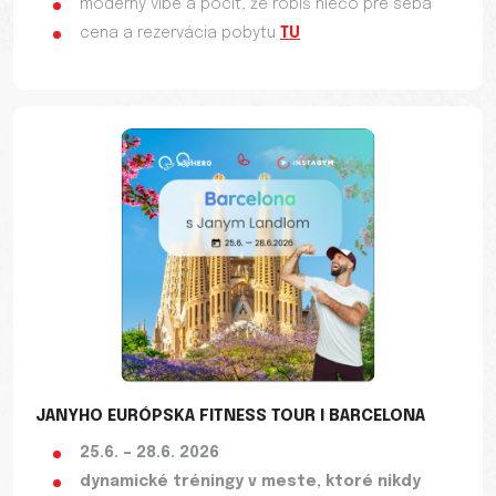
moderný vibe a pocit, že robíš niečo pre seba
cena a rezervácia pobytu
TU
JANYHO EURÓPSKA FITNESS TOUR I BARCELONA
25.6. – 28.6. 2026
dynamické tréningy v meste, ktoré nikdy