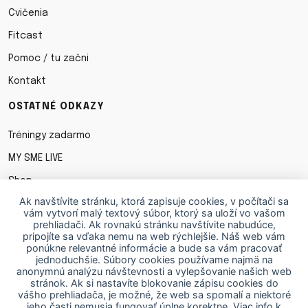
Cvičenia
Fitcast
Pomoc / tu začni
Kontakt
OSTATNÉ ODKAZY
Tréningy zadarmo
MY SME LIVE
Shop
Ak navštívite stránku, ktorá zapisuje cookies, v počítači sa
Obchodné podmienky
vám vytvorí malý textový súbor, ktorý sa uloží vo vašom
prehliadači. Ak rovnakú stránku navštívite nabudúce,
Ochrana osobných údajov
pripojíte sa vďaka nemu na web rýchlejšie. Náš web vám
ponúkne relevantné informácie a bude sa vám pracovať
Cookies
jednoduchšie. Súbory cookies používame najmä na
anonymnú analýzu návštevnosti a vylepšovanie našich web
STIAHNI SI APKU
stránok. Ak si nastavíte blokovanie zápisu cookies do
vášho prehliadača, je možné, že web sa spomalí a niektoré
jeho časti nemusia fungovať úplne korektne.
Viac info k