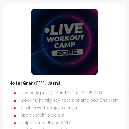
Hotel Grand****, Jasná
posledný júnový víkend 27.06. – 29.06. 2025
moderný horský štýl hotela priamo pod Chopkom
viacfázové tréningy s Janym
spoločenský program
polpenzia, wellness & SPA