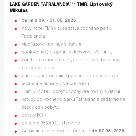
LAKE GARDEN TATRALANDIA*** TMR, Liptovský
Mikuláš
termín 29. - 31. 05. 2026
nový hotel TMR v susedstve vodného parku
Tatralandia
viacfázové tréningy s Janym
spoločenský program s Janym & LIVE Family
komfortné moderné ubytovanie, svet bazénov,
horské wellness
chutná gastronómia I polpenzia v cene pobytu
jedinečné aktivity v Nature Parku
„Family“ hotel I pobyt vhodný pre rodiny s deťmi
vstupy do vodného parku Tatralandia zadarmo na
každý deň pobytu
detský kútik
cena od 355,60 EUR I osoba
Garancia cien s promo kódom je
do 07.05. 2026