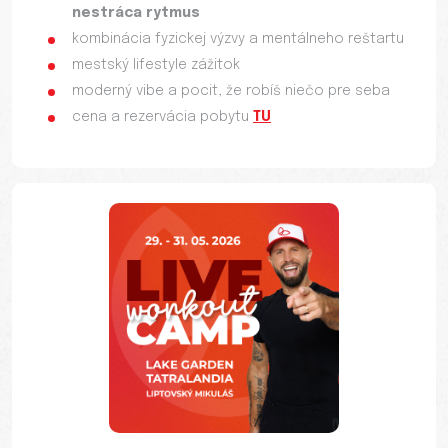
nestráca rytmus
kombinácia fyzickej výzvy a mentálneho reštartu
mestský lifestyle zážitok
moderný vibe a pocit, že robíš niečo pre seba
cena a rezervácia pobytu
TU