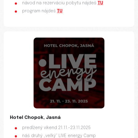
návod na rezerváciu pobytu nájdeš
TU
program nájdeš
TU
Hotel Chopok, Jasná
predĺžený víkend 21.11.-23.11.2025
náš druhý „veľký“ LIVE energy Camp