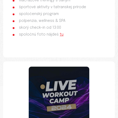
viacfázové tréningy s Janym
športové aktivity v tatranskej prírode
spoločenský program
polpenzia, wellness & SPA
skorý check-in od 13:00
spoločnú foto nájdeš
tu