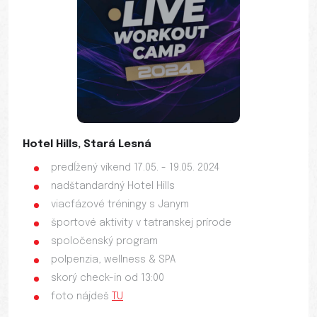
Hotel Hills, Stará Lesná
predĺžený víkend 17.05. - 19.05. 2024
nadštandardný Hotel Hills
viacfázové tréningy s Janym
športové aktivity v tatranskej prírode
spoločenský program
polpenzia, wellness & SPA
skorý check-in od 13:00
foto nájdeš
TU