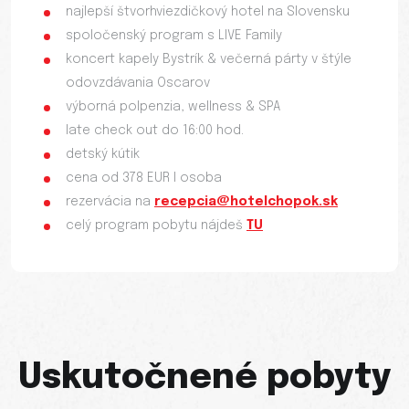
najlepší štvorhviezdičkový hotel na Slovensku
spoločenský program s LIVE Family
koncert kapely Bystrík & večerná párty v štýle
odovzdávania Oscarov
výborná polpenzia, wellness & SPA
late check out do 16:00 hod.
detský kútik
cena od 378 EUR I osoba
rezervácia na
recepcia@hotelchopok.sk
celý program pobytu nájdeš
TU
Uskutočnené pobyty