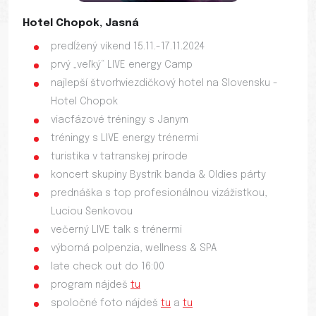
Hotel Chopok, Jasná
predĺžený víkend 15.11.-17.11.2024
prvý „veľký“ LIVE energy Camp
najlepší štvorhviezdičkový hotel na Slovensku -
Hotel Chopok
viacfázové tréningy s Janym
tréningy s LIVE energy trénermi
turistika v tatranskej prírode
koncert skupiny Bystrík banda & Oldies párty
prednáška s top profesionálnou vizážistkou,
Luciou Šenkovou
večerný LIVE talk s trénermi
výborná polpenzia, wellness & SPA
late check out do 16:00
program nájdeš
tu
spoločné foto nájdeš
tu
a
tu