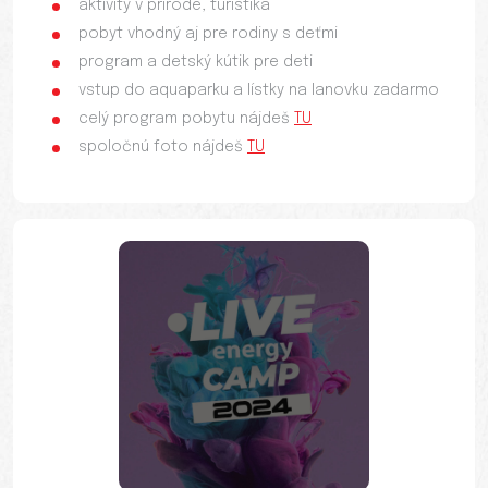
aktivity v prírode, turistika
pobyt vhodný aj pre rodiny s deťmi
program a detský kútik pre deti
vstup do aquaparku a lístky na lanovku zadarmo
celý program pobytu nájdeš
TU
spoločnú foto nájdeš
TU