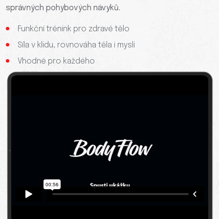
správných pohybových návyků.
Funkční trénink pro zdravé tělo
Síla v klidu, rovnováha těla i mysli
Vhodné pro každého