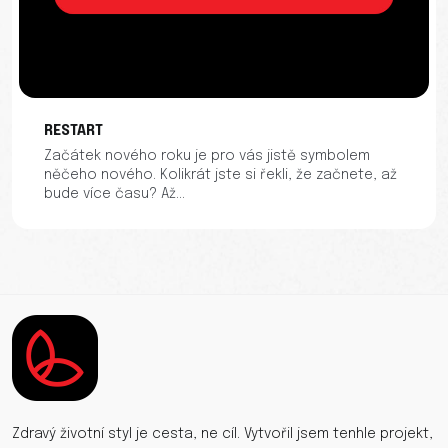
RESTART
Začátek nového roku je pro vás jistě symbolem
něčeho nového. Kolikrát jste si řekli, že začnete, až
bude více času? Až...
Zdravý životní styl je cesta, ne cíl. Vytvořil jsem tenhle projekt,