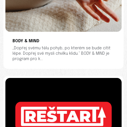
BODY & MIND
„Dopřej svému tělu pohyb, po kterém se bude cítit
lépe. Dopřej své mysli chvilku klidu.“ BODY & MIND je
program pro k...