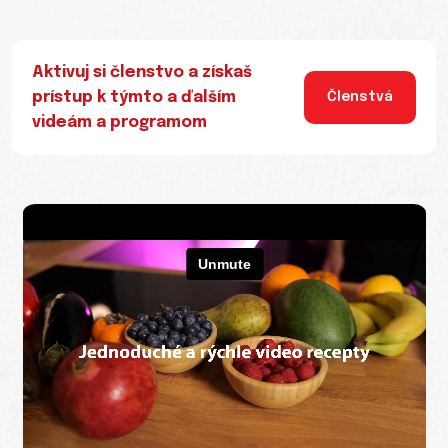
Aktivuj si členstvo a získaš
prístup k týmto a ďalším
Členstvá
videám a programom