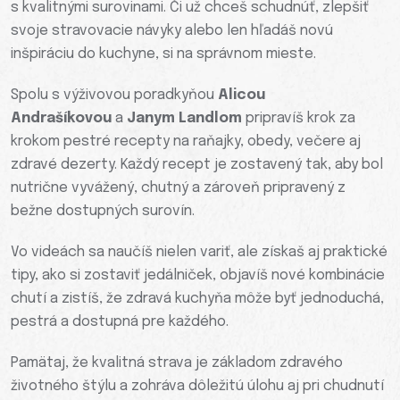
s kvalitnými surovinami. Či už chceš schudnúť, zlepšiť
svoje stravovacie návyky alebo len hľadáš novú
inšpiráciu do kuchyne, si na správnom mieste.
Spolu s výživovou poradkyňou
Alicou
Andrašíkovou
a
Janym Landlom
pripravíš krok za
krokom pestré recepty na raňajky, obedy, večere aj
zdravé dezerty. Každý recept je zostavený tak, aby bol
nutrične vyvážený, chutný a zároveň pripravený z
bežne dostupných surovín.
Vo videách sa naučíš nielen variť, ale získaš aj praktické
tipy, ako si zostaviť jedálniček, objavíš nové kombinácie
chutí a zistíš, že zdravá kuchyňa môže byť jednoduchá,
pestrá a dostupná pre každého.
Pamätaj, že kvalitná strava je základom zdravého
životného štýlu a zohráva dôležitú úlohu aj pri chudnutí