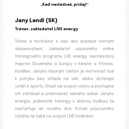
„Keď nevládzeš, pridaj!“
Jany Landl (SK)
Tréner, zakladateľ LIVE energy
Tréner a motivátor s viac ako dvadsať ročnými
skúsenosťami, zakladateľ úspešného online
tréningového programu LIVE energy, viacnásobný
majster Slovenska a Európy v karate a fitness,
IronMan. Janyho hlavným cieľom je motivovať ľudí
k pohybu bez ohľadu na vek, alebo doterajší
vzťah k športu. Držať sa svojich cieľov a postupne
ich zdolávať a prekonávať samého seba! Janyho
energia, jedinečné tréningy s dobrou hudbou ťa
naštartujú do nového dňa. Počas pracovného
týždňa ťa čaká na svojich LIVE hodinách.