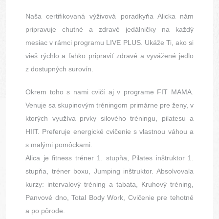
Naša certifikovaná výživová poradkyňa Alicka nám
pripravuje chutné a zdravé jedálničky na každý
mesiac v rámci programu LIVE PLUS. Ukáže Ti, ako si
vieš rýchlo a ľahko pripraviť zdravé a vyvážené jedlo
z dostupných surovín.
Okrem toho s nami cvičí aj v programe FIT MAMA.
Venuje sa skupinovým tréningom primárne pre ženy, v
ktorých využíva prvky silového tréningu, pilatesu a
HIIT. Preferuje energické cvičenie s vlastnou váhou a
s malými pomôckami.
Alica je fitness tréner 1. stupňa, Pilates inštruktor 1.
stupňa, tréner boxu, Jumping inštruktor. Absolvovala
kurzy: intervalový tréning a tabata, Kruhový tréning,
Panvové dno, Total Body Work, Cvičenie pre tehotné
a po pôrode.