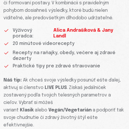
či formovaní postavy. V kombinácii s pravidelným
pohybom dosiahneš výsledky, ktoré budú nielen
viditeľné, ale predovšetkým dlhodobo udržateľné.
Výživový
Alica Andrašíková & Jany
poradca:
Landl
20 minútové videorecepty
Recepty na raňajky, obedy, večere aj zdravé
dezerty
Praktické tipy pre zdravé stravovanie
Náš tip:
Ak chceš svoje výsledky posunúť ešte ďalej,
aktivuj si členstvo
LIVE PLUS
. Získaš jedálniček
zostavený podľa tvojich telesných parametrov a
cieľov. Vybrať si môžeš
variant
Klasik
alebo
Vegán/Vegetarián
a podporiť tak
svoje chudnutie či zdravý životný štýl ešte
efektívnejšie.