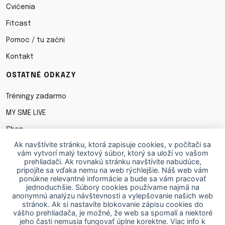
Cvičenia
Fitcast
Pomoc / tu začni
Kontakt
OSTATNÉ ODKAZY
Tréningy zadarmo
MY SME LIVE
Shop
Ak navštívite stránku, ktorá zapisuje cookies, v počítači sa
Obchodné podmienky
vám vytvorí malý textový súbor, ktorý sa uloží vo vašom
prehliadači. Ak rovnakú stránku navštívite nabudúce,
Ochrana osobných údajov
pripojíte sa vďaka nemu na web rýchlejšie. Náš web vám
ponúkne relevantné informácie a bude sa vám pracovať
Cookies
jednoduchšie. Súbory cookies používame najmä na
anonymnú analýzu návštevnosti a vylepšovanie našich web
STIAHNI SI APKU
stránok. Ak si nastavíte blokovanie zápisu cookies do
vášho prehliadača, je možné, že web sa spomalí a niektoré
jeho časti nemusia fungovať úplne korektne.
Viac info k