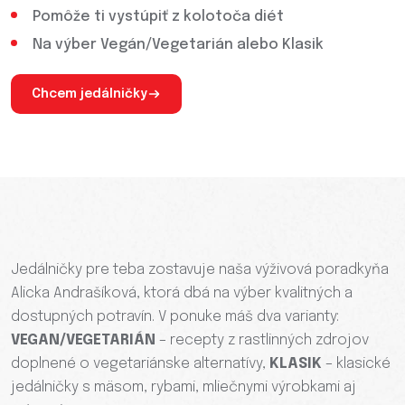
Pomôže ti vystúpiť z kolotoča diét
Na výber Vegán/Vegetarián alebo Klasik
Chcem jedálničky
Jedálničky pre teba zostavuje naša výživová poradkyňa
Alicka Andrašíková, ktorá dbá na výber kvalitných a
dostupných potravín. V ponuke máš dva varianty:
VEGAN/VEGETARIÁN
– recepty z rastlinných zdrojov
doplnené o vegetariánske alternatívy,
KLASIK
– klasické
jedálničky s mäsom, rybami, mliečnymi výrobkami aj