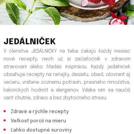
JEDÁLNIČEK
V členstve JEDÁLNIČKY na teba čakajú každý mesiac
nové recepty, nech už si začiatočník v zdravom
stravovaní alebo hľadáš inšpiráciu. Každý jedálniček
obsahuje recepty na raňajky, desiatu, obed, olovrant aj
večeru, vrátane zoznamu potravín, presného množstva,
kalorických hodnôt a alergénov. Vďaka nim sa naučíš
variť chutne, zdravo a bez zbytočného stresu.
Zdravé a rýchle recepty
Veľkosť porcií na mieru
Ľahko dostupné suroviny