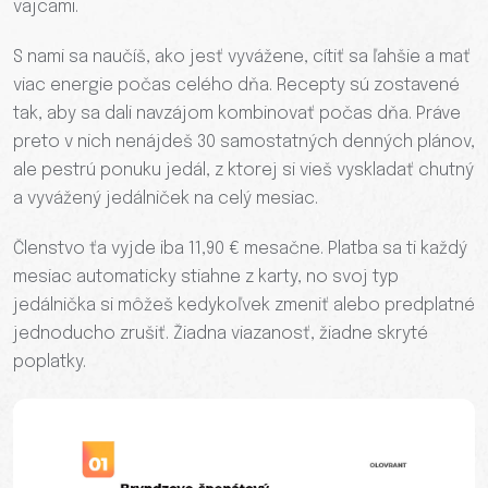
vajcami.
S nami sa naučíš, ako jesť vyvážene, cítiť sa ľahšie a mať
viac energie počas celého dňa. Recepty sú zostavené
tak, aby sa dali navzájom kombinovať počas dňa. Práve
preto v nich nenájdeš 30 samostatných denných plánov,
ale pestrú ponuku jedál, z ktorej si vieš vyskladať chutný
a vyvážený jedálniček na celý mesiac.
Členstvo ťa vyjde iba 11,90 € mesačne. Platba sa ti každý
mesiac automaticky stiahne z karty, no svoj typ
jedálnička si môžeš kedykoľvek zmeniť alebo predplatné
jednoducho zrušiť. Žiadna viazanosť, žiadne skryté
poplatky.