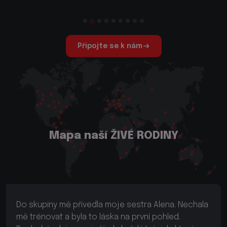
Připojte se k nám
Mapa naší ŽIVÉ RODINY
Mým nejlepším rozhodnutím bylo vytvořit si
registraci na webu a připojit se k jedinečné