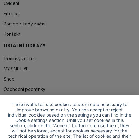
Cvičení
Fitcast
Pomoc / tady začni
Kontakt
OSTATNÍ ODKAZY
Tréninky zdarma
MY SME LIVE
Shop
Obchodní podmínky
Ochrana osobních udaju
These websites use cookies to store data necessary to
improve browsing quality. You can accept or reject
Cookies
individual cookies based on the settings you can find in the
Cookie settings section. Until you set cookies in this
STÁHNI SI APKU
section, click on the "Accept" button or refuse them, they
will not be stored, except for cookies necessary for the
technical operation of the site. The list of cookies and their