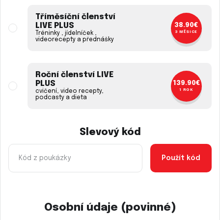
Tříměsíční členství
LIVE PLUS
38.90€
3 MĚSÍCE
Tréninky , jídelníček ,
videorecepty a přednášky
…
Roční členství LIVE
PLUS
139.90€
1 ROK
cvičení, video recepty,
podcasty a dieta
Aplikace LIVE energy
Slevový kód
Možnost stažení videí
Použít kód
Trénovat i bez připojení k internetu
Počítání kalorií
Sledování pitného režimu
Spárování s hodinkami
Osobní údaje (povinné)
Možnost zacvičit si zdarma