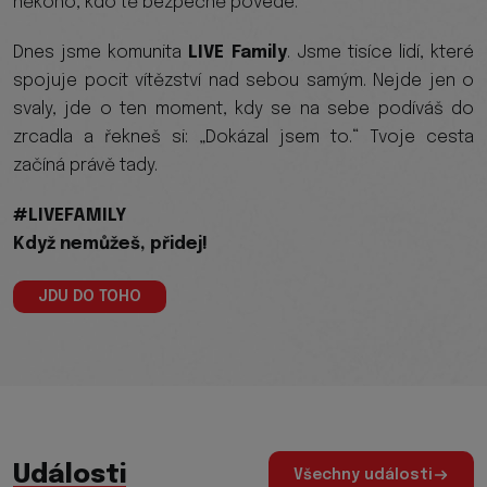
někoho, kdo tě bezpečně povede.
Dnes jsme komunita
LIVE Family
. Jsme tisíce lidí, které
spojuje pocit vítězství nad sebou samým. Nejde jen o
svaly, jde o ten moment, kdy se na sebe podíváš do
zrcadla a řekneš si: „Dokázal jsem to.“ Tvoje cesta
začíná právě tady.
#LIVEFAMILY
Když nemůžeš, přidej!
JDU DO TOHO
Události
Všechny události