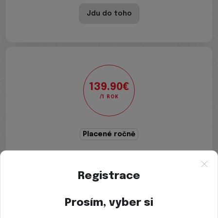
Jdu do toho
139.90€
/1 ROK
Placené ročně
LIVE PLUS
Registrace
Každý měsíc nový Jídelníček
Přístup ke všem tréninkům a programům
Prosím, vyber si
Více než 3500 tréninků pro celou rodinu