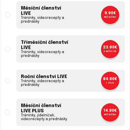
Přístup současně na 5 zařízení
Měsíční členství
Ušetříš 38.90€
LIVE
9.90€
MĚSÍČNÍ
Tréninky, videorecepty a
přednášky
Jdu do toho
Tříměsíční členství
LIVE
23.90€
3 MĚSÍCE
Tréninky, videorecepty a
přednášky
Bonusové programy v
Roční členství LIVE
ceně členství
84.90€
Tréninky, videorecepty a
1 ROK
přednášky
Měsíční členství
LIVE PLUS
14.90€
MĚSÍČNÍ
Tréninky, jídelníček,
videorecepty a přednášky