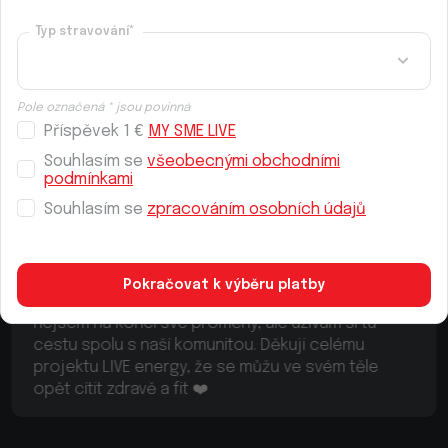
Typ stravování*
Pole označená * jsou povinná
Příspěvek 1 €
MY SME LIVE
Souhlasím se
všeobecnými obchodními
podmínkami
Souhlasím se
zpracováním osobních údajů
- 7 kg
Pokračovat k výběru platby
Tohle bylo moje a mojí manželky nejlepší
rozhodnutí. A ano, dá se cvičit i v obýváku! 💪🏻🔥
Cvičení se stalo mou rutinou a jedeme dál