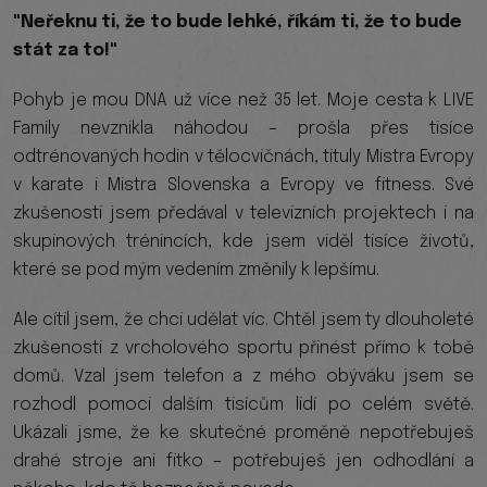
"Neřeknu ti, že to bude lehké, říkám ti, že to bude
stát za to!"
Pohyb je mou DNA už více než 35 let. Moje cesta k LIVE
Family nevznikla náhodou – prošla přes tisíce
odtrénovaných hodin v tělocvičnách, tituly Mistra Evropy
v karate i Mistra Slovenska a Evropy ve fitness. Své
zkušenosti jsem předával v televizních projektech i na
skupinových trénincích, kde jsem viděl tisíce životů,
které se pod mým vedením změnily k lepšímu.
Ale cítil jsem, že chci udělat víc. Chtěl jsem ty dlouholeté
zkušenosti z vrcholového sportu přinést přímo k tobě
domů. Vzal jsem telefon a z mého obýváku jsem se
rozhodl pomoci dalším tisícům lidí po celém světě.
Ukázali jsme, že ke skutečné proměně nepotřebuješ
drahé stroje ani fitko – potřebuješ jen odhodlání a