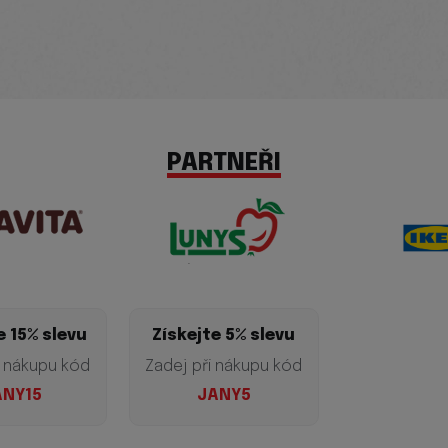
PARTNEŘI
e 5% slevu
ákupu kód​​​​​​​
ANY5