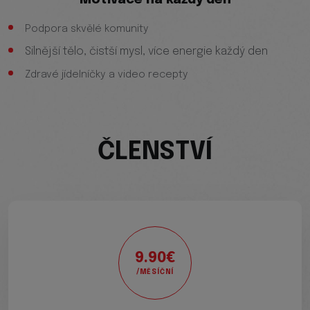
Motivace na každý den
Podpora skvělé komunity
Silnější tělo, čistší mysl, více energie každý den
Zdravé jídelníčky a video recepty
ČLENSTVÍ
9.90€
/MĚSÍČNÍ