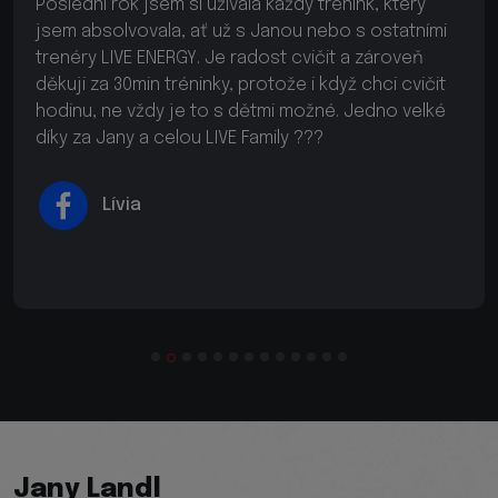
komunitě LIVE FAMILY. Tento tréninkový program
není jen o kvalitních trénincích, ale během akcí a
různých happeningů vznikají i skvělá přátelství ? Z
celého srdce děkuji Jany za vytvoření tohoto
projektu.
Lucia
Jany Landl