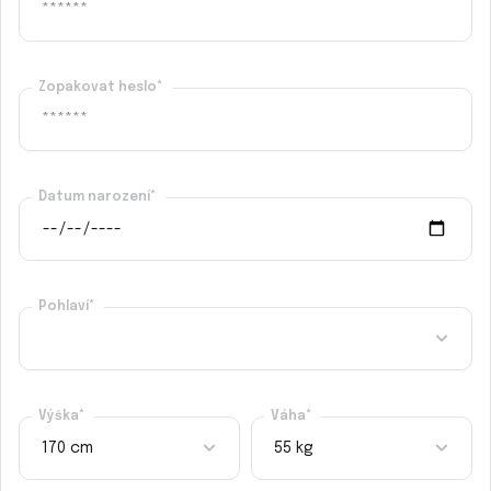
Zopakovat heslo*
Datum narození*
Pohlaví*
Výška*
Váha*