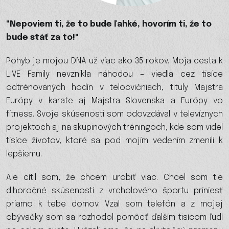
"Nepoviem ti, že to bude ľahké, hovorím ti, že to
bude stáť za to!"
Pohyb je mojou DNA už viac ako 35 rokov. Moja cesta k
LIVE Family nevznikla náhodou – viedla cez tisíce
odtrénovaných hodín v telocvičniach, tituly Majstra
Európy v karate aj Majstra Slovenska a Európy vo
fitness. Svoje skúsenosti som odovzdával v televíznych
projektoch aj na skupinových tréningoch, kde som videl
tisíce životov, ktoré sa pod mojím vedením zmenili k
lepšiemu.
Ale cítil som, že chcem urobiť viac. Chcel som tie
dlhoročné skúsenosti z vrcholového športu priniesť
priamo k tebe domov. Vzal som telefón a z mojej
obývačky som sa rozhodol pomôcť ďalším tisícom ľudí