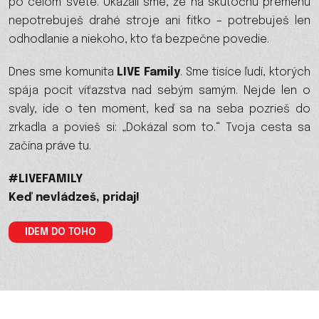
po celom svete. Ukázali sme, že na skutočnú premenu
nepotrebuješ drahé stroje ani fitko – potrebuješ len
odhodlanie a niekoho, kto ťa bezpečne povedie.
Dnes sme komunita
LIVE Family
. Sme tisíce ľudí, ktorých
spája pocit víťazstva nad sebým samým. Nejde len o
svaly, ide o ten moment, keď sa na seba pozrieš do
zrkadla a povieš si: „Dokázal som to.“ Tvoja cesta sa
začína práve tu.
#LIVEFAMILY
Keď nevládzeš, pridaj!
IDEM DO TOHO