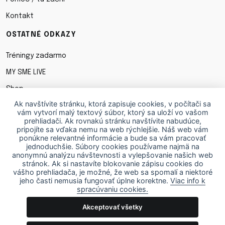
Kontakt
OSTATNÉ ODKAZY
Tréningy zadarmo
MY SME LIVE
Shop
Ak navštívite stránku, ktorá zapisuje cookies, v počítači sa
Obchodné podmienky
vám vytvorí malý textový súbor, ktorý sa uloží vo vašom
prehliadači. Ak rovnakú stránku navštívite nabudúce,
Ochrana osobných údajov
pripojíte sa vďaka nemu na web rýchlejšie. Náš web vám
ponúkne relevantné informácie a bude sa vám pracovať
Cookies
jednoduchšie. Súbory cookies používame najmä na
anonymnú analýzu návštevnosti a vylepšovanie našich web
STIAHNI SI APKU
stránok. Ak si nastavíte blokovanie zápisu cookies do
vášho prehliadača, je možné, že web sa spomalí a niektoré
jeho časti nemusia fungovať úplne korektne.
Viac info k
spracúvaniu cookies.
Akceptovať všetky