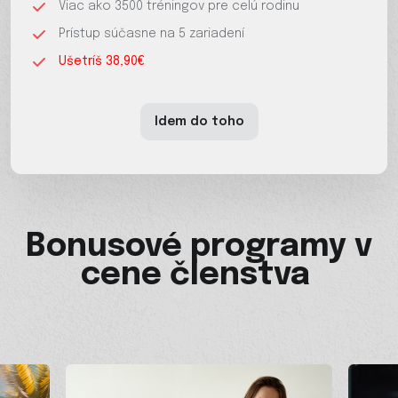
Viac ako 3500 tréningov pre celú rodinu
Prístup súčasne na 5 zariadení
Ušetríš 38,90€
Idem do toho
Bonusové programy v
cene členstva