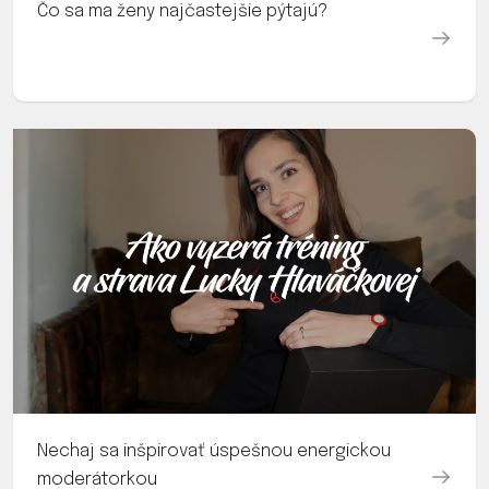
Čo sa ma ženy najčastejšie pýtajú?
Nechaj sa inšpirovať úspešnou energickou
moderátorkou