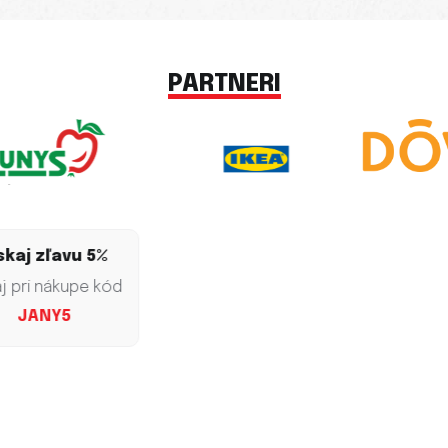
PARTNERI
 zľavu 5%
i nákupe kód
ANY5